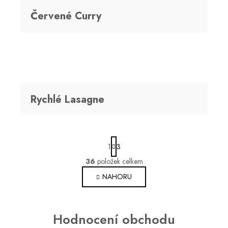
Červené Curry
Rychlé Lasagne
S
1
3
t
r
36
položek celkem
O
á
v
NAHORU
n
l
k
o
á
v
d
Hodnocení obchodu
á
a
n