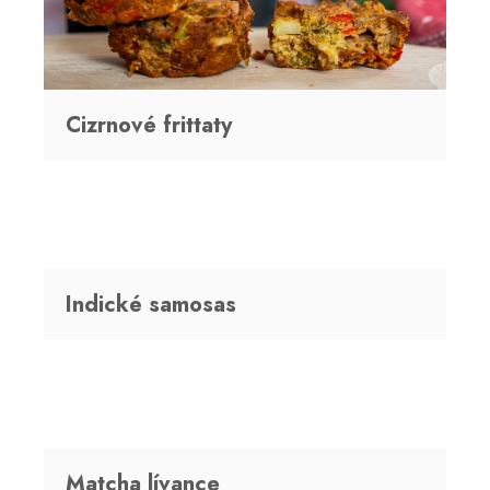
ů
a
j
í
t
Cizrnové frittaty
?
HLEDAT
Indické samosas
D
o
p
o
r
u
Matcha lívance