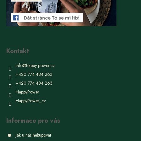
Kontakt
info
@
happy-power.cz
+420 774 484 263
+420 774 484 263
HappyPower
HappyPower_cz
Informace pro vás
Jak u nás nakupovat