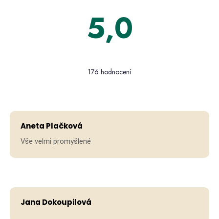
c
í
5,0
í
p
r
v
Průměrné
k
hodnocení
y
176 hodnocení
obchodu
v
je
ý
5,0
p
Hodno
z 5
i
hvězdiček.
s
Aneta Plačková
u
Vše velmi promyšlené
Hodno
Jana Dokoupilová