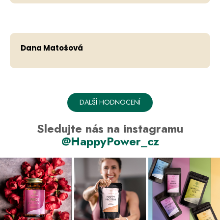
Hodno
Dana Matošová
DALŠÍ HODNOCENÍ
Sledujte nás na instagramu
@HappyPower_cz