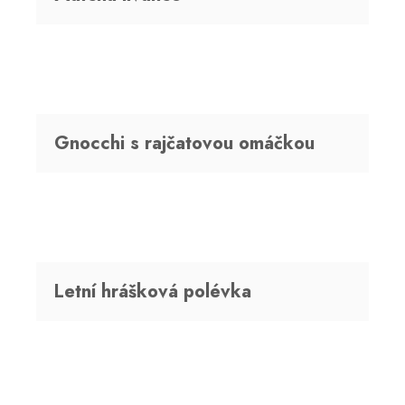
č
u
j
e
m
e
Gnocchi s rajčatovou omáčkou
Letní hrášková polévka