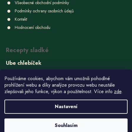
Všeobecné obchodní podmínky
Podmínky ochrany osobních údajů
Kontakt
Hodnocení obchodu
Recepty sladké
Ube chlebíček
22.6.2026
Používáme cookies, abychom vám umožnili pohodlné
Domácí bonbóny
prohlížení webu a díky analýze provozu webu neustále
15.6.2026
zlepšovali jeho funkce, výkon a použitelnost. Více info
zde
.
Barevné vánoční Bounty tyčinky
Nastavení
10.12.2025
Souhlasím
Shoptet upravil
Štefan Mazáň