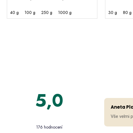
40 g
100 g
250 g
1000 g
30 g
80 g
5,0
Aneta Pl
Průměrné
Vše velmi 
hodnocení
176 hodnocení
obchodu
je