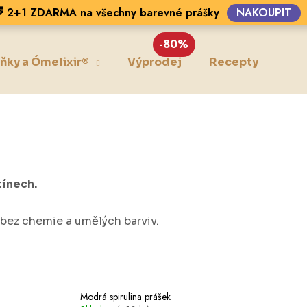
 2+1 ZDARMA na všechny barevné prášky
NAKOUPIT
-80%
ňky a Ómelixir®
Výprodej
Recepty
Blo
Co potřebujete najít?
HLEDAT
tínech.
Doporučujeme
e bez chemie a umělých barviv.
Modrá spirulina prášek