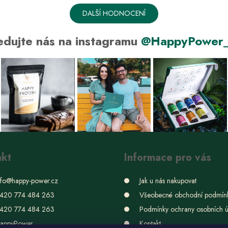
i
DALŠÍ HODNOCENÍ
s
u
edujte nás na instagramu
@HappyPower_
akt
Informace pro vás
nfo
@
happy-power.cz
Jak u nás nakupovat
420 774 484 263
Všeobecné obchodní podmín
420 774 484 263
Podmínky ochrany osobních 
appyPower
Kontakt