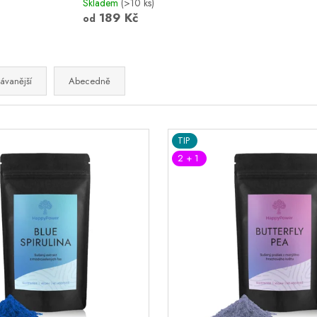
Skladem
(>10 ks)
189 Kč
od
ávanější
Abecedně
TIP
2 + 1