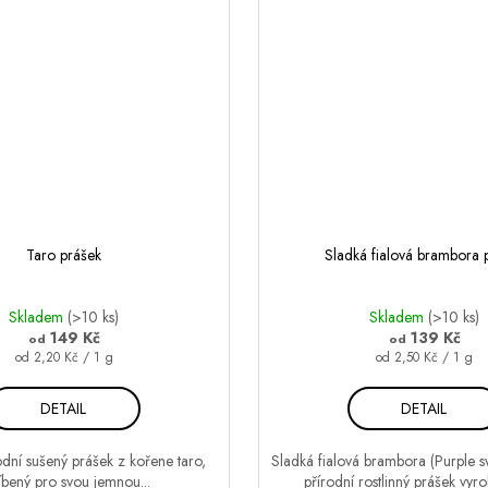
Taro prášek
Sladká fialová brambora 
Skladem
(>10 ks)
Skladem
(>10 ks)
149 Kč
139 Kč
od
od
Měrná
Měrná
od 2,20 Kč / 1 g
od 2,50 Kč / 1 g
cena:
cena:
DETAIL
DETAIL
odní sušený prášek z kořene taro,
Sladká fialová brambora (Purple s
íbený pro svou jemnou...
přírodní rostlinný prášek vyro