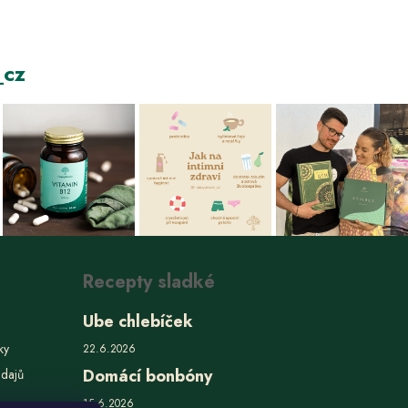
cz
Recepty sladké
Ube chlebíček
ky
22.6.2026
Domácí bonbóny
údajů
15.6.2026