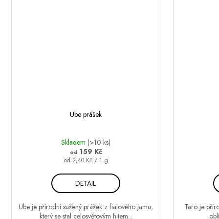
Ube prášek
Skladem
(>10 ks)
159 Kč
od
Měrná
od 2,40 Kč / 1 g
cena:
DETAIL
Ube je přírodní sušený prášek z fialového jamu,
Taro je přír
který se stal celosvětovým hitem...
obl