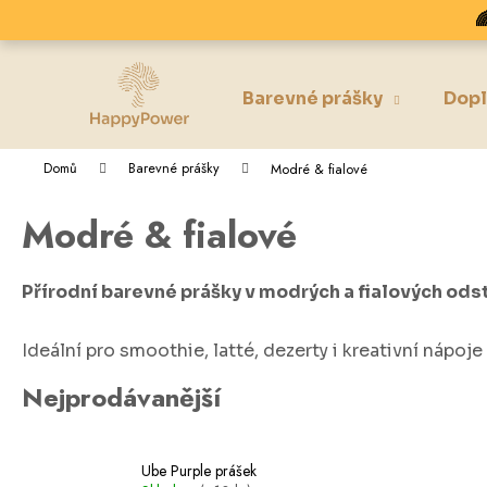
K
Přejít

na
o
obsah
Zpět
Zpět
š
do
do
í
Barevné prášky
Dopl
k
obchodu
obchodu
Domů
Barevné prášky
Modré & fialové
Modré & fialové
Přírodní barevné prášky v modrých a fialových ods
Ideální pro smoothie, latté, dezerty i kreativní nápoj
Nejprodávanější
Ube Purple prášek