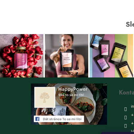
5,0
z 5
hvězdiček.
Sl
Kont
i
+
+
H