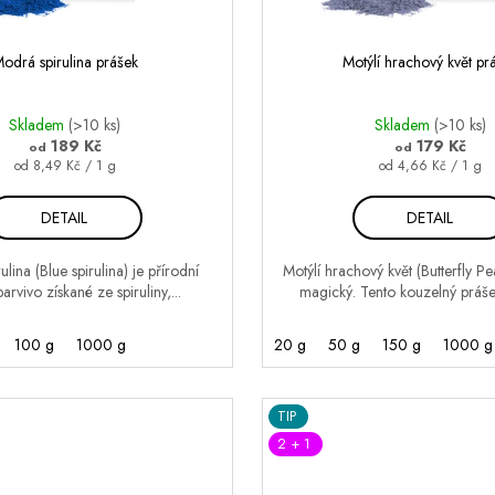
odrá spirulina prášek
Motýlí hrachový květ pr
Skladem
(>10 ks)
Skladem
(>10 ks)
189 Kč
179 Kč
od
od
Měrná
Měrná
od 8,49 Kč / 1 g
od 4,66 Kč / 1 g
cena:
cena:
DETAIL
DETAIL
lina (Blue spirulina) je přírodní
Motýlí hrachový květ (Butterfly Pe
rvivo získané ze spiruliny,...
magický. Tento kouzelný prášek
100 g
1000 g
20 g
50 g
150 g
1000 g
TIP
2 + 1