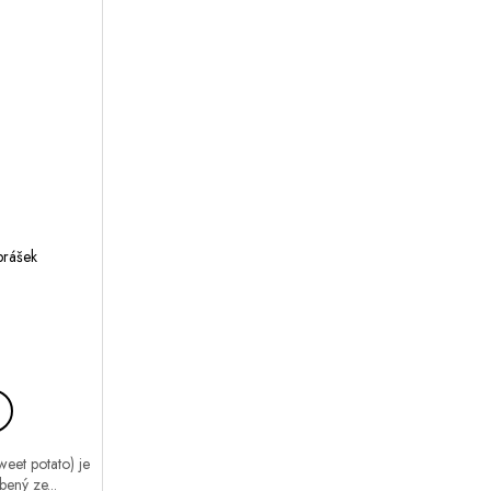
prášek
weet potato) je
bený ze...