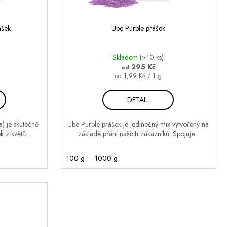
ášek
Ube Purple prášek
Skladem
(>10 ks)
295 Kč
od
Měrná
od 1,99 Kč / 1 g
cena:
DETAIL
a) je skutečně
Ube Purple prášek je jedinečný mix vytvořený na
 z květů...
základě přání našich zákazníků. Spojuje...
100 g
1000 g