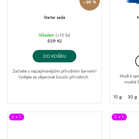
–20 %
t
ů
Starter sada
M
Skladem
(>10 ks)
529 Kč
DO KOŠÍKU
Začněte s nejzajímavějšími přírodními barvami!
Modrá spiru
Vydejte se objevovat kouzlo přírodních...
modré ba
10 g
30 g
2 + 1
2 + 1