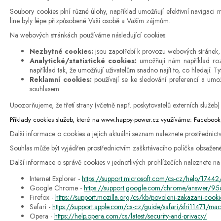
Soubory cookies plní různé úlohy, například umožňují efektivní navigaci 
line byly lépe přizpůsobené Vaší osobě a Vaším zájmům.
Na webových stránkách používáme následující cookies:
Nezbytné cookies
:
jsou zapotřebí k provozu webových stránek, u
Analytické/statistické cookies
:
umožňují nám například rozpo
například tak, že umožňují uživatelům snadno najít to, co hledají
Reklamní cookies:
používají se ke sledování preferencí a umo
souhlasem.
Upozorňujeme, že třetí strany (včetně např. poskytovatelů externích slu
Příklady cookies služeb, které na
www.happy-power.cz
využíváme: Facebook, 
Další informace o cookies a jejich aktuální seznam naleznete prostřednictv
Souhlas může být vyjádřen prostřednictvím zaškrtávacího políčka obsaženého
Další informace o správě cookies v jednotlivých prohlížečích naleznete na
Internet Explorer -
https://support.microsoft.com/cs-cz/help/17442
Google Chrome -
https://support.google.com/chrome/answer/
Firefox -
https://support.mozilla.org/cs/kb/povoleni-zakazani-cooki
Safari -
https://support.apple.com/cs-cz/guide/safari/sfri11471/mac
Opera -
https://help.opera.com/cs/latest/security-and-privacy/