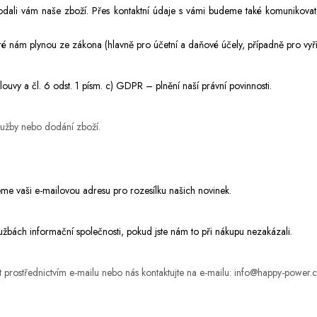
dali vá
m naše zboží
. Přes kontaktní údaje s vámi budeme také komunikovat
é nám plynou ze zákona (hlavně pro účetní a daňové účely, případně pro vyříz
ouvy a čl. 6 odst. 1 písm. c) GDPR – plnění naší právní povinnosti.
služby nebo dodání zboží.
jeme vaši e-mailovou adresu pro rozesílku našich novinek.
žbách informační společnosti, pokud jste nám to při nákupu nezakázali.
 prostřednictvím e-mailu nebo nás kontaktujte na e-mailu:
info@happy-power.