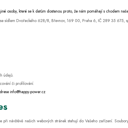
o jiné osoby, které se k datům dostanou proto, že nám pomáhají s chodem naše
s., se sídlem Dvořeckého 628/8, Břevnov, 169 00, Praha 6, IČ 289 35 675, 
h údajů.
ování či profilování.
adrese
info@happy-power.cz
es
se při návštěvě našich webových stránek stahují do Vašeho zařízení. Soubor