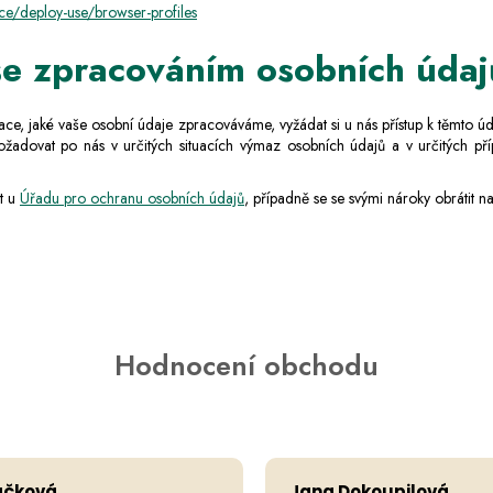
ce/deploy-use/browser-profiles
 se zpracováním osobních údaj
ace, jaké vaše osobní údaje zpracováváme, vyžádat si u nás přístup k těmto ú
adovat po nás v určitých situacích výmaz osobních údajů a v určitých příp
st u
Úřadu pro ochranu osobních údajů
, případně se se svými nároky obrátit n
Hodnocení obchodu
Hodnocení obchodu je 5 z 5 hvězdiček.
ačková
Jana Dokoupilová