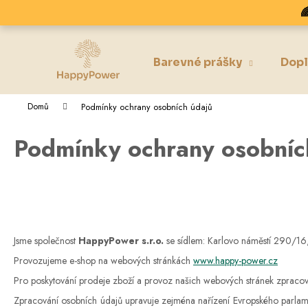
K
Přejít

na
o
obsah
Zpět
Zpět
š
do
do
í
Barevné prášky
Dopl
k
obchodu
obchodu
Domů
Podmínky ochrany osobních údajů
Podmínky ochrany osobníc
Jsme společnost
HappyPower s.r.o.
se sídlem: Karlovo náměstí 290/1
Provozujeme e-shop na webových stránkách
www.happy-power.cz
Pro poskytov
ání prodej
e
zboží
a provoz našich webových stránek zpracov
Zpracování osobních údajů upravuje zejména nařízení Evropského parla