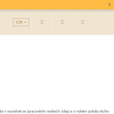
Hledat
Přihlášení
Nákupní
CZK
g
Velkoobchodní spolupráce
košík
 v souvislosti se zpracováním osobních údajů a o volném pohybu těchto