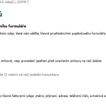
ních údajů) („GDPR“)
ů
tního formuláře
ími údaji, které nám sdělíte, hlavně prostřednictvím poptávkového formuláře. 
 smlouvě, resp. provedení opatření před uzavřením smlouvy na vaši žádost.
éle
12 měsíců
od naší poslední komunikace.
o hlavně fakturační údaje: jméno, příjmení, adresa,
telefonní číslo, e-mailová 