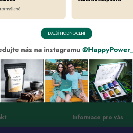
promyšlené
DALŠÍ HODNOCENÍ
edujte nás na instagramu
@HappyPower_
akt
Informace pro vás
nfo
@
happy-power.cz
Jak u nás nakupovat