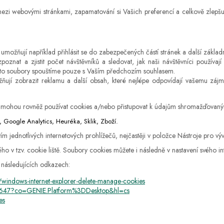
mezi webovými stránkami, zapamatování si Vašich preferencí a celkově zlepšuj
možňují například přihlásit se do zabezpečených částí stránek a další základn
znat a zjistit počet návštěvníků a sledovat, jak naši návštěvníci používaj
. Tyto soubory spouštíme pouze s Vaším předchozím souhlasem.
žňují zobrazit reklamu a další obsah, které nejlépe odpovídají vašemu zá
žeb) mohou rovněž používat cookies a/nebo přistupovat k údajům shromažďova
Google Analytics, Heuréka, Sklik, Zboží.
ím jednotlivých internetových prohlížečů, nejčastěji v položce Nástroje pro výv
 v tzv. cookie liště. Soubory cookies můžete i následně v nastavení svého int
 následujících odkazech:
/windows-internet-explorer-delete-manage-cookies
95647?co=GENIE.Platform%3DDesktop&hl=cs
es