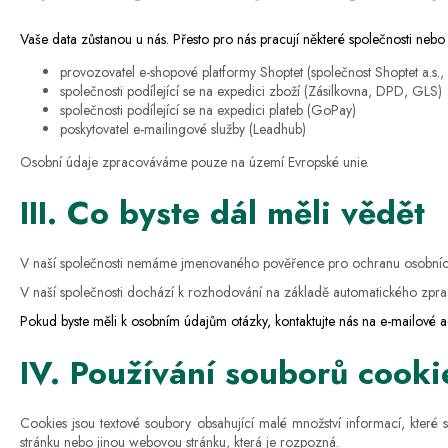
Vaše data zůstanou u nás. Přesto pro nás pracují některé společnosti neb
provozovatel e-shopové platformy Shoptet (společnost Shoptet a.
společnosti podílející se na expedici zboží (
Zásilkovna, DPD, GLS
)
společnosti podílející se na expedici plateb (
GoPay
)
poskytovatel e-mailingové služby (
Leadhub)
Osobní údaje zpracováváme pouze na území Evropské unie.
III. Co byste dál měli vědět
V naší společnosti nemáme jmenovaného pověřence pro ochranu osobníc
V naší společnosti dochází k rozhodování na základě automatického zprac
Pokud byste měli k osobním údajům otázky, kontaktujte nás na e-mailové 
IV. Používání souborů cooki
Cookies jsou textové soubory obsahující malé množství informací, které 
stránku nebo jinou webovou stránku, která je rozpozná.