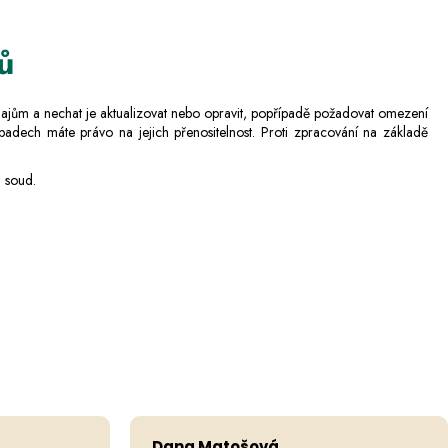
ů
dajům a nechat je aktualizovat nebo opravit, popřípadě požadovat omezení
adech máte právo na jejich přenositelnost. Proti zpracování na základě
a soud.
Hodnocení obchodu je 5 z 5 hvězdiček.
Ho
Dana Matošová