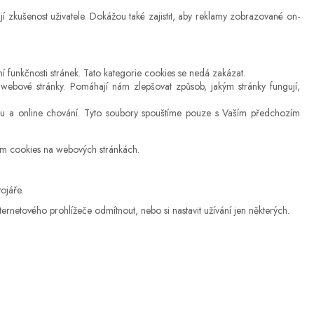
í zkušenost uživatele. Dokážou také zajistit, aby reklamy zobrazované on-
í funkčnosti stránek. Tato kategorie cookies se nedá zakázat.
í webové stránky. Pomáhají nám zlepšovat způsob, jakým stránky fungují,
jmu a online chování. Tyto soubory spouštíme pouze s Vaším předchozím
ným cookies na webových stránkách.
ojáře.
ernetového prohlížeče odmítnout, nebo si nastavit užívání jen některých.