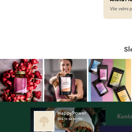
Vše velmi 
Sl
Kont
i