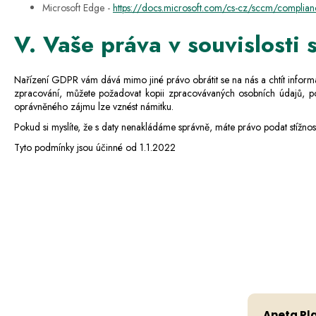
Microsoft Edge -
https://docs.microsoft.com/cs-cz/sccm/complian
V. Vaše práva v souvislosti
Nařízení GDPR vám dává mimo jiné právo obrátit se na nás a chtít inform
zpracování, můžete požadovat kopii zpracovávaných osobních údajů, pož
oprávněného zájmu lze vznést námitku.
Pokud si myslíte, že s daty nenakládáme správně, máte právo podat stížno
Tyto podmínky jsou účinné od
1.1.2022
Aneta Pl