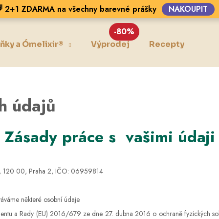
 2+1 ZDARMA na všechny barevné prášky
NAKOUPIT
-80%
ňky a Ómelixir®
Výprodej
Recepty
Blo
Co potřebujete najít?
HLEDAT
h údajů
Zásady práce s vašimi údaji
Doporučujeme
6, 120 00, Praha 2, IČO: 06959814
áváme některé osobní údaje.
mentu a Rady (EU) 2016/679 ze dne 27. dubna 2016 o ochraně fyzických sobo