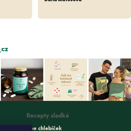
cz
Recepty sladké
Ube chlebíček