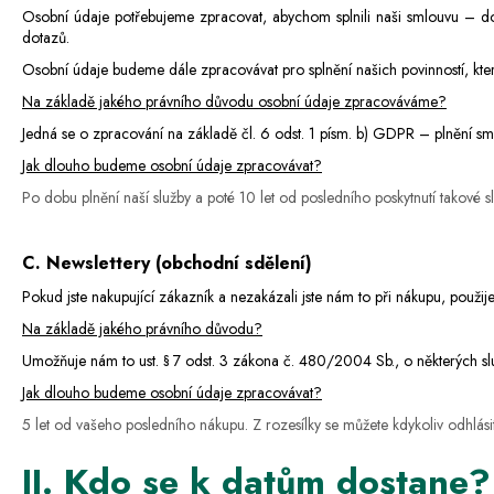
Osobní údaje potřebujeme zpracovat, abychom splnili naši smlouvu – do
dotazů.
Osobní údaje budeme dále zpracovávat pro splnění našich povinností, kter
Na základě jakého právního důvodu osobní údaje zpracováváme?
Jedná se o zpracování na základě čl. 6 odst. 1 písm. b) GDPR – plnění sml
Jak dlouho budeme osobní údaje zpracovávat?
Po dobu plnění naší služby a poté
10 let
od posledního poskytnutí takové 
C. Newslettery (obchodní sdělení)
Pokud jste nakupující zákazník a nezakázali jste nám to při nákupu, použi
Na základě jakého právního důvodu?
Umožňuje nám to ust. § 7 odst. 3 zákona č. 480/2004 Sb., o některých slu
Jak dlouho budeme osobní údaje zpracovávat?
5
let
od vašeho posledního nákupu. Z rozesílky se můžete kdykoliv odhlásit
II. Kdo se k datům dostane?