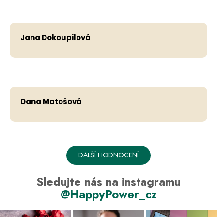
Hodno
Jana Dokoupilová
Hodno
Dana Matošová
DALŠÍ HODNOCENÍ
Sledujte nás na instagramu
@HappyPower_cz