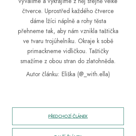
vyválíme a vykrájíme z něj stejně velké
čtverce. Uprostřed každého čtverce
dáme lžíci náplně a rohy těsta
přehneme tak, aby nám vznikla taštička
ve tvaru trojúhelníku. Okraje k sobě
primackneme vidličkou. Taštičky
smažíme z obou stran do zlatohněda.
Autor článku:
Eliška (@_with.ella)
PŘEDCHOZÍ ČLÁNEK