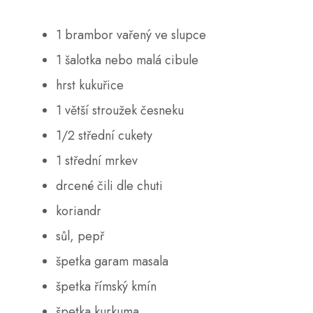
1 brambor vařený ve slupce
1 šalotka nebo malá cibule
hrst kukuřice
1 větší stroužek česneku
1/2 střední cukety
1 střední mrkev
drcené čili dle chuti
koriandr
sůl, pepř
špetka garam masala
špetka římský kmín
špetka kurkuma