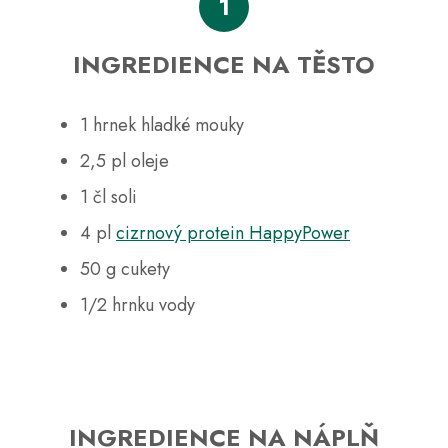
č
1
u
j
INGREDIENCE NA TĚSTO
e
m
e
1 hrnek hladké mouky
2,5 pl oleje
1 čl soli
4 pl
cizrnový protein HappyPower
50 g cukety
1/2 hrnku vody
INGREDIENCE NA NÁPLŇ