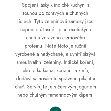
Spojení lásky k indické kuchyni s
a
j
touhou po zdravých a chutných
í
jídlech. Tyto zeleninové samosy jsou
t
naprosto úžasné - plné exotických
?
chutí a zdravého cizrnového
proteinu! Naše těsto je ručně
vyrobené a nadýchané, a uvnitř skrývá
HLEDAT
směs kvalitní zeleniny. Indické koření,
jako je kurkuma, koriandr a kmín,
dodává samosám tu správnou pikantní
D
o
chuť. Servírujte je s čerstvým jogurtem
p
nebo chutným tamarindovým dipem.
o
r
u