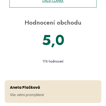
DALŠÍ ČLÁNEK
Hodnocení obchodu
5,0
Průměrné
hodnocení
176 hodnocení
obchodu
je
5,0
Hodno
z 5
hvězdiček.
Aneta Plačková
Vše velmi promyšlené