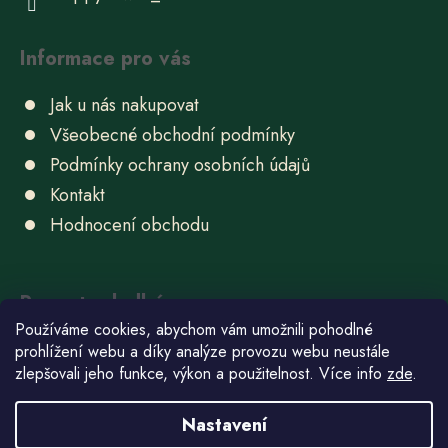
Informace pro vás
Jak u nás nakupovat
Všeobecné obchodní podmínky
Podmínky ochrany osobních údajů
Kontakt
Hodnocení obchodu
Recepty sladké
Používáme cookies, abychom vám umožnili pohodlné
Ube chlebíček
prohlížení webu a díky analýze provozu webu neustále
zlepšovali jeho funkce, výkon a použitelnost. Více info
zde
.
22.6.2026
Domácí bonbóny
Nastavení
15.6.2026