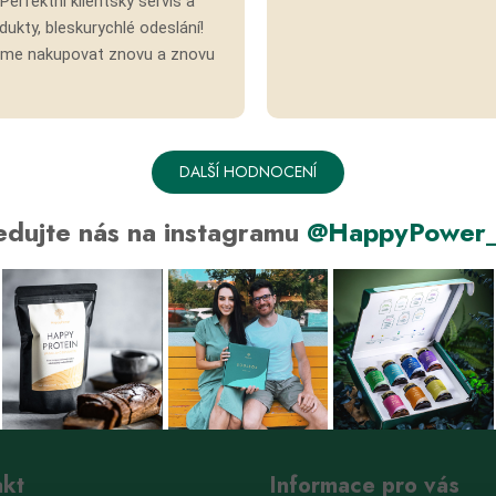
Perfektní klientský servis a
ukty, bleskurychlé odeslání!
eme nakupovat znovu a znovu
DALŠÍ HODNOCENÍ
edujte nás na instagramu
@HappyPower_
akt
Informace pro vás