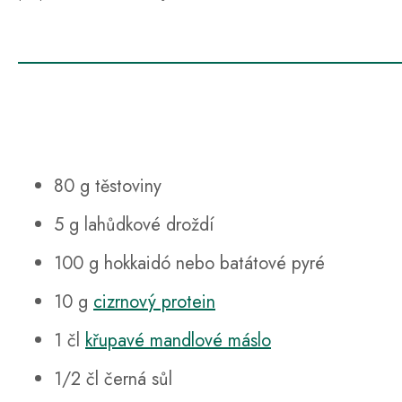
80 g těstoviny
5 g lahůdkové droždí
100 g hokkaidó nebo batátové pyré
10 g
cizrnový protein
1 čl
křupavé mandlové máslo
1/2 čl černá sůl