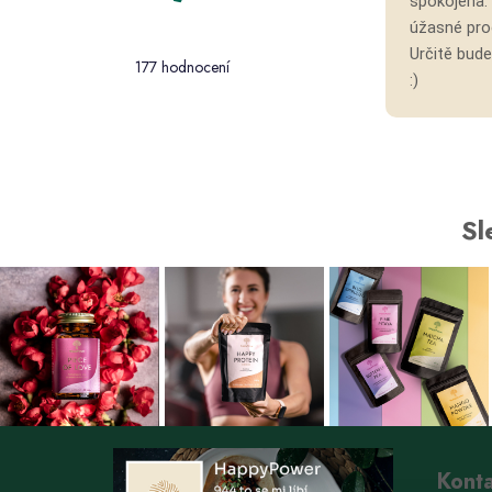
spokojena. 
Průměrné
úžasné prod
hodnocení
Určitě bud
177 hodnocení
obchodu
:)
je
5,0
z 5
hvězdiček.
Sl
Kont