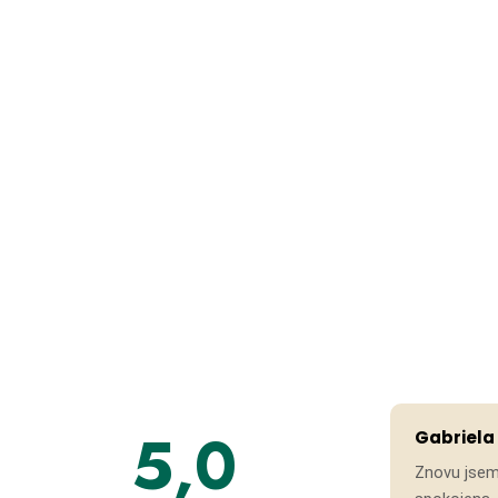
5,0
Gabriela
Znovu jsem