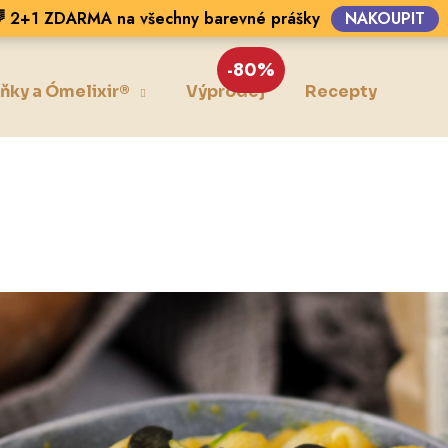
 2+1 ZDARMA na všechny barevné prášky
NAKOUPIT
-80%
ňky a Ómelixir®
Výprodej
Recepty
Blo
Co potřebujete najít?
HLEDAT
Doporučujeme