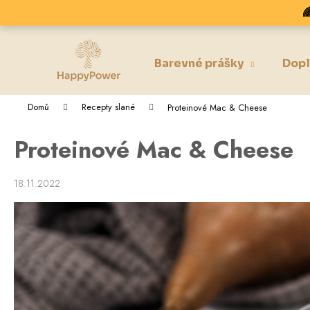
K
Přejít

na
o
obsah
Zpět
Zpět
š
do
do
í
Barevné prášky
Dopl
k
obchodu
obchodu
Domů
Recepty slané
Proteinové Mac & Cheese
Proteinové Mac & Cheese
18.11.2022