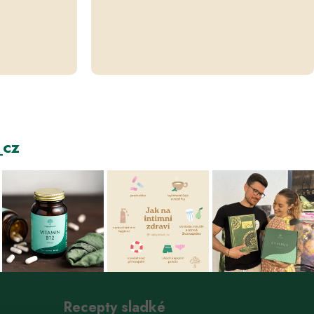
cz
Recepty sladké