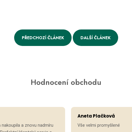
PŘEDCHOZÍ ČLÁNEK
DALŠÍ ČLÁNEK
Hodnocení obchodu
Hodnocení obchodu je 5 z 5 hvězdiček.
Aneta Plačková
 nakoupila a znovu nadmíru
Vše velmi promyšlené