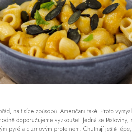
ořád, na tisíce způsobů. Američani také. Proto vymysle
dně doporučujeme vyzkoušet. Jedná se těstoviny, ne
novým pyré a cizrnovým proteinem. Chutnají ještě lépe