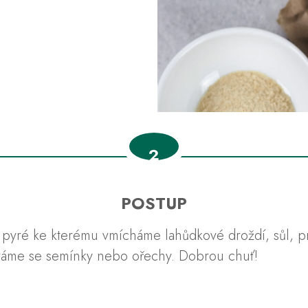
2
POSTUP
pyré ke kterému vmícháme lahůdkové droždí, sůl, pr
váme se semínky nebo ořechy. Dobrou chuť!