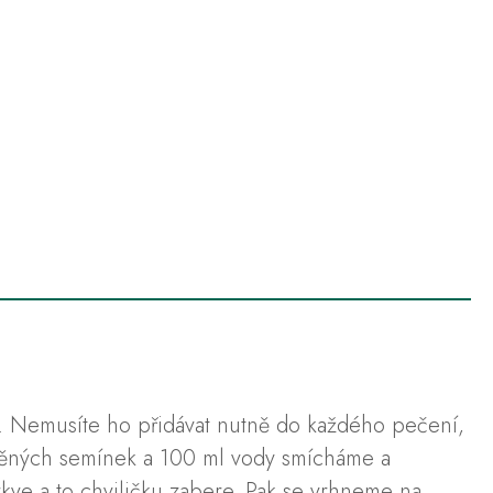
ggs. Nemusíte ho přidávat nutně do každého pečení,
 lněných semínek a 100 ml vody smícháme a
rkve a to chviličku zabere. Pak se vrhneme na