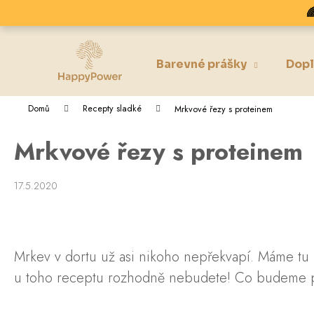
K
Přejít

na
o
obsah
Zpět
Zpět
š
do
do
í
Barevné prášky
Dopl
k
obchodu
obchodu
Domů
Recepty sladké
Mrkvové řezy s proteinem
Mrkvové řezy s proteinem
17.5.2020
Mrkev v dortu už asi nikoho nepřekvapí. Máme tu 
u toho receptu rozhodně nebudete! Co budeme 