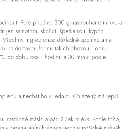
počinout. Poté přidáme 300 g nastrouhané mrkve a
jen samotnou skořicí, špetka soli, kypřící
. Všechny ingredience důkladně spojíme a na
 jak na dortovou formu tak chlebovou. Formu
°C po dobu cca 1 hodinu a 30 minut podle
dopředu a nechat ho v lednici. Chlazený má lepší
rostlinné máslo a pár lžiček mléka. Podle toho,
jením a promazáním krémem nechte pořádně mrkvák