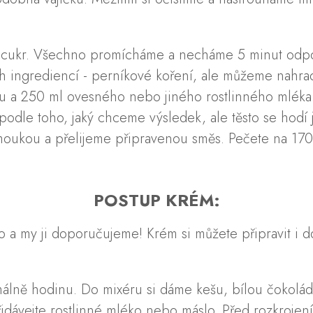
nový cukr. Všechno promícháme a necháme 5 minut od
ingrediencí - perníkové koření, ale můžeme nahradit 
nu a 250 ml ovesného nebo jiného rostlinného mléka
odle toho, jaký chceme výsledek, ale těsto se hodí
oukou a přelijeme připravenou směs. Pečete na 170
POSTUP KRÉM:
 to a my ji doporučujeme! Krém si můžete připravit i 
ně hodinu. Do mixéru si dáme kešu, bílou čokoládu, 
přidávejte rostlinné mléko nebo máslo. Před rozkro