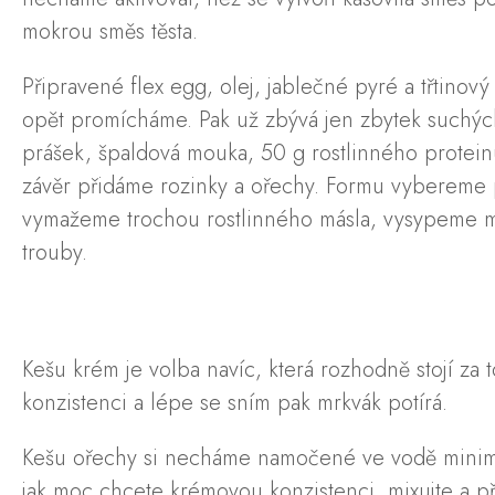
mokrou směs těsta.
Připravené flex egg, olej, jablečné pyré a třti
opět promícháme. Pak už zbývá jen zbytek suchých 
prášek, špaldová mouka, 50 g rostlinného protei
závěr přidáme rozinky a ořechy. Formu vybereme p
vymažeme trochou rostlinného másla, vysypeme m
trouby.
Kešu krém je volba navíc, která rozhodně stojí za
konzistenci a lépe se sním pak mrkvák potírá.
Kešu ořechy si necháme namočené ve vodě minimál
jak moc chcete krémovou konzistenci, mixujte a 