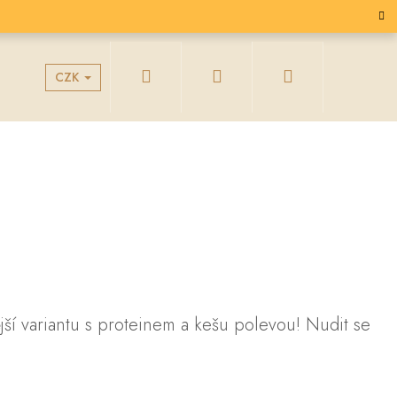
Hledat
Přihlášení
Nákupní
CZK
g
Velkoobchodní spolupráce
košík
ší variantu s proteinem a kešu polevou! Nudit se