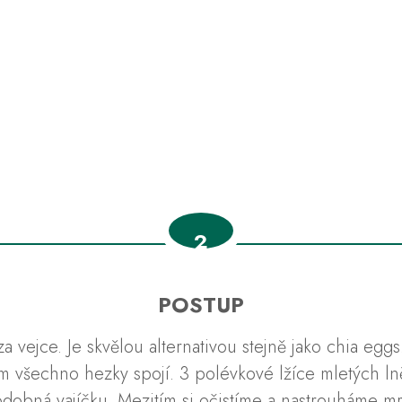
2
POSTUP
za vejce. Je skvělou alternativou stejně jako chia e
nám všechno hezky spojí. 3 polévkové lžíce mletých
odobná vajíčku. Mezitím si očistíme a nastrouháme m