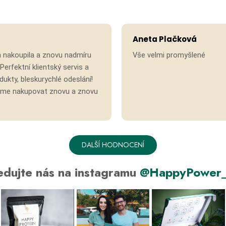
Hodnocení obchodu je 5 z 5 hvězdiček.
Aneta Plačková
 nakoupila a znovu nadmíru
Vše velmi promyšlené
Perfektní klientský servis a
ukty, bleskurychlé odeslání!
eme nakupovat znovu a znovu
DALŠÍ HODNOCENÍ
edujte nás na instagramu
@HappyPower_