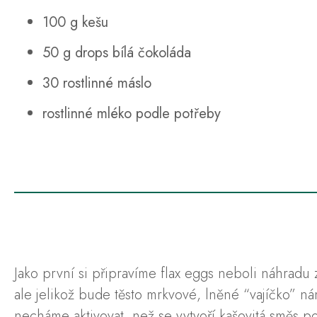
100 g kešu
50 g drops bílá čokoláda
30 rostlinné máslo
rostlinné mléko podle potřeby
Jako první si připravíme flax eggs neboli náhradu 
ale jelikož bude těsto mrkvové, lněné “vajíčko” 
necháme aktivovat, než se vytvoří kašovitá směs p