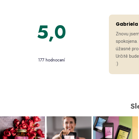
5,0
Gabriela
Znovu jsem
spokojena. 
Průměrné
úžasné prod
hodnocení
Určitě bud
177 hodnocení
obchodu
:)
je
5,0
z 5
hvězdiček.
Sl