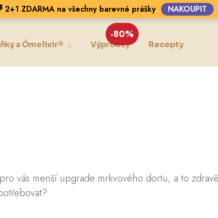
 2+1 ZDARMA na všechny barevné prášky
NAKOUPIT
-80%
ňky a Ómelixir®
Výprodej
Recepty
Blo
Co potřebujete najít?
HLEDAT
Doporučujeme
pro vás menší upgrade mrkvového dortu, a to zdravěj
potřebovat?