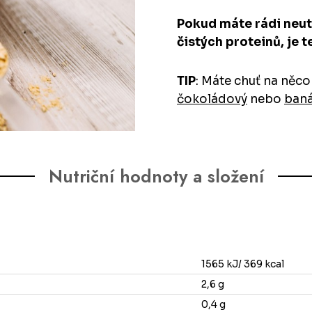
Pokud máte rádi neut
čistých proteinů, je 
TIP
: Máte chuť na něc
čokoládový
nebo
baná
Nutriční hodnoty a složení
1565 kJ/ 369 kcal
2,6 g
0,4 g