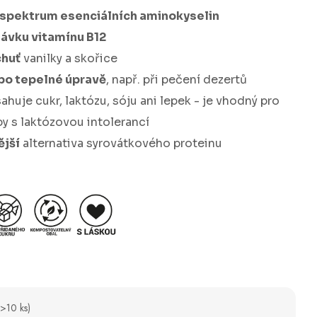
spektrum esenciálních aminokyselin
ávku vitamínu B12
chuť
vanilky a skořice
 po tepelné úpravě
, např. při pečení dezertů
ahuje cukr, laktózu, sóju ani lepek - je vhodný pro
by s laktózovou intolerancí
ější
alternativa syrovátkového proteinu
(>10 ks)