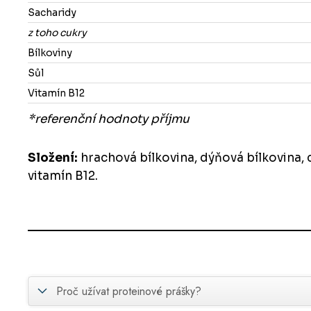
Sacharidy
z toho cukry
Bílkoviny
Sůl
Vitamín B12
*referenční hodnoty příjmu
Složení:
hrachová bílkovina, dýňová bílkovina, ci
vitamín B12.
Proč užívat proteinové prášky?