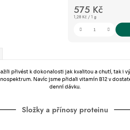
575 Kč
Měrná
1,28 Kč / 1 g
cena:
žili přivést k dokonalosti jak kvalitou a chutí, tak 
minospektrum. Navíc jsme přidali vitamín B12 v dos
denní dávku.
Složky a přínosy proteinu