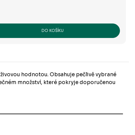
DO KOŠÍKU
i výživovou hodnotou. Obsahuje pečlivě vybrané
tatečném množství, které pokryje doporučenou