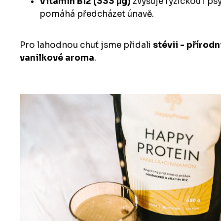
Vitamín B12 (333 μg)
zvyšuje fyzickou i p
pomáhá předcházet únavě.
Pro lahodnou chuť jsme přidali
stévii - přírodn
vanilkové aroma
.