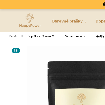
K
Přejít

na
o
obsah
Zpět
Zpět
š
do
do
í
Barevné prášky
Dopl
k
obchodu
obchodu
Domů
Doplňky a Ómelixir®
Vegan proteiny
HAPPY 
TIP