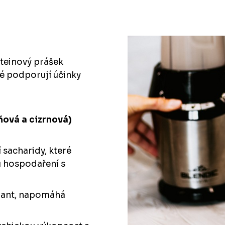
teinový prášek
ré podporují účinky
ňová a cizrnová)
sacharidy, které
u hospodaření s
dant, napomáhá