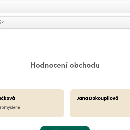
ý?
Hodnocení obchodu
ačková
Jana Dokoupilová
promyšlené