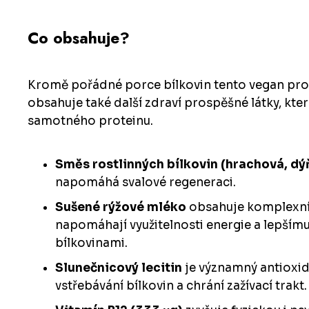
Co obsahuje?
Kromě pořádné porce bílkovin tento vegan pro
obsahuje také další zdraví prospěšné látky, kte
samotného proteinu.
Směs
rostlinných bílkovin (hrachová, dý
napomáhá svalové regeneraci.
Sušené rýžové mléko
obsahuje komplexní 
napomáhají využitelnosti energie a lepším
bílkovinami.
Slunečnicový lecitin
je významný antioxi
vstřebávání bílkovin a chrání zažívací trakt.