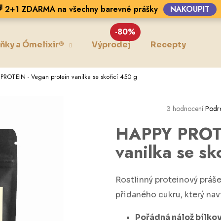
 2+1 ZDARMA na všechny barevné prášky
NAKOUPIT
-80%
ňky a Ómelixir®
Výprodej
Recepty
Blo
Co potřebujete najít?
PROTEIN - Vegan protein vanilka se skořicí 450 g
HLEDAT
3 hodnocení
Podr
HAPPY PROTE
Doporučujeme
vanilka se sk
Rostlinný proteinový práše
přidaného cukru, který na
Pořádná nálož bílko