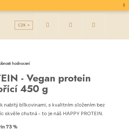
Hledat
Přihlášení
Nákupní
CZK
g
Velkoobchodní spolupráce
košík
obnosti hodnocení
IN - Vegan protein
ořicí 450 g
k nabitý bílkovinami, s kvalitním složením bez
víc skvěle chutná - to je náš HAPPY PROTEIN.
vin 73 %