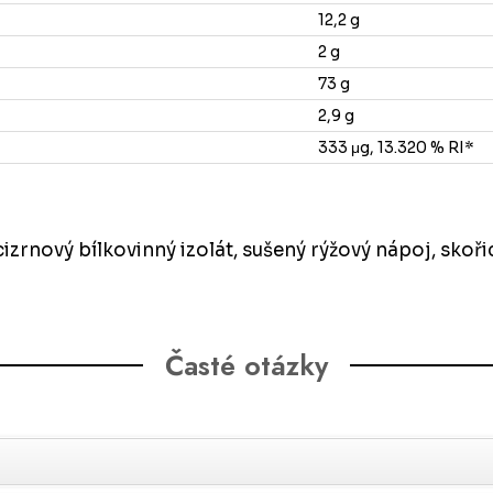
12,2 g
2 g
73 g
2,9 g
333 μg, 13.320 % RI*
zrnový bílkovinný izolát, sušený rýžový nápoj, skořic
Časté otázky