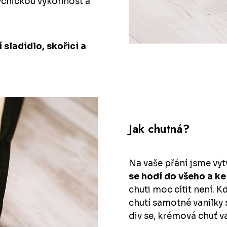
sychickou výkonnost a
í sladidlo, skořici a
Jak chutná?
Na vaše přání jsme vyt
se hodí do všeho a k
chuti moc cítit není. K
chutí samotné vanilky 
div se, krémová chuť v