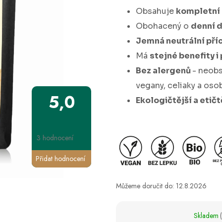
Obsahuje
kompletní 
Obohacený o
denní d
Jemná neutrální pří
Má
stejné benefity i
Bez alergenů
- neobs
vegany, celiaky a oso
5,0
Ekologičtější a etičt
3 hodnocení
Přidat hodnocení
Můžeme doručit do:
12.8.2026
Skladem