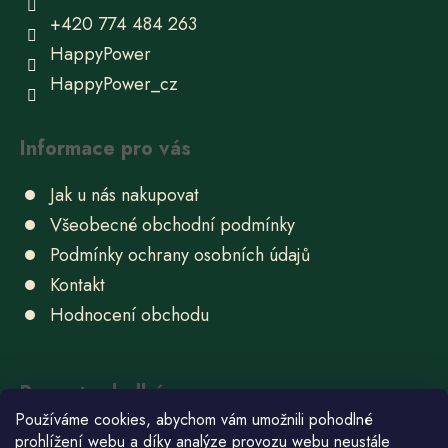
+420 774 484 263
HappyPower
HappyPower_cz
Informace pro vás
Jak u nás nakupovat
Všeobecné obchodní podmínky
Podmínky ochrany osobních údajů
Kontakt
Hodnocení obchodu
Recepty sladké
Používáme cookies, abychom vám umožnili pohodlné
Ube chlebíček
prohlížení webu a díky analýze provozu webu neustále