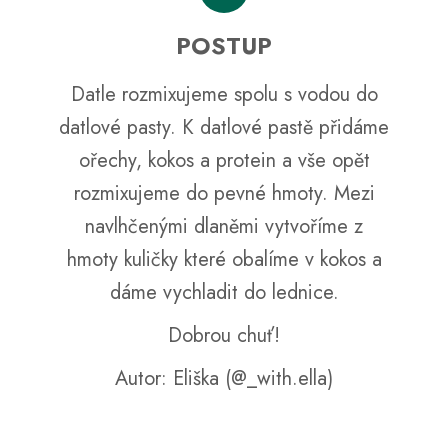
č
u
POSTUP
j
e
m
Datle rozmixujeme spolu s vodou do
e
datlové pasty. K datlové pastě přidáme
ořechy, kokos a protein a vše opět
rozmixujeme do pevné hmoty. Mezi
navlhčenými dlaněmi vytvoříme z
hmoty kuličky které obalíme v kokos a
dáme vychladit do lednice.
Dobrou chuť!
Autor: Eliška (@_with.ella)