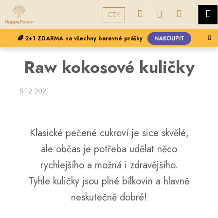
K
Přejít
Hledat
Nákupní
M
Přihlášení
na
CZK
o
obsah
Zpět
Zpět
š
košík
🌈 2+1 ZDARMA na všechny barevné prášky
NAKOUPIT
í
C
k
Raw kokosové kuličky
o
p
o
5.12.2021
t
ř
e
Klasické pečené cukroví je sice skvělé,
b
ale občas je potřeba udělat něco
u
rychlejšího a možná i zdravějšího.
j
e
Tyhle kuličky jsou plné bílkovin a hlavně
t
neskutečně dobré!
e
n