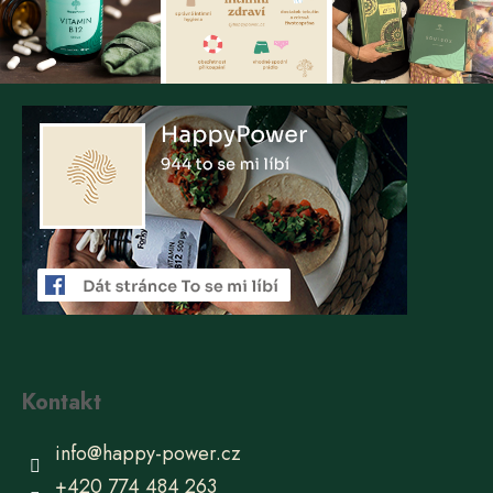
Kontakt
info
@
happy-power.cz
+420 774 484 263