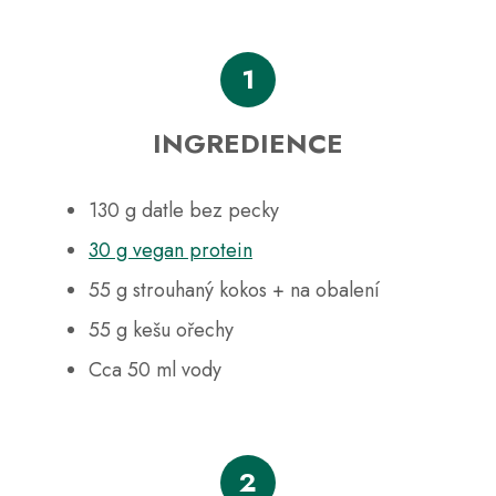
a
j
1
í
t
INGREDIENCE
?
130 g datle bez pecky
30 g vegan protein
HLEDAT
55 g strouhaný kokos + na obalení
55 g kešu ořechy
D
Cca 50 ml vody
o
p
o
r
u
2