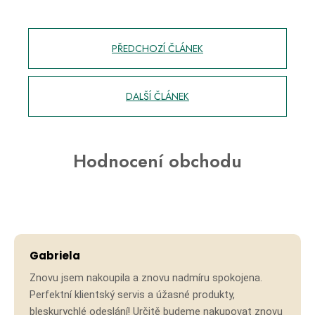
PŘEDCHOZÍ ČLÁNEK
DALŠÍ ČLÁNEK
Hodnocení obchodu
Hodno
Gabriela
Znovu jsem nakoupila a znovu nadmíru spokojena.
Perfektní klientský servis a úžasné produkty,
bleskurychlé odeslání! Určitě budeme nakupovat znovu