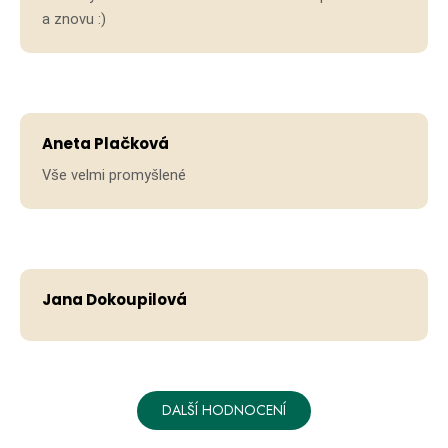
a znovu :)
Hodno
Aneta Plačková
Vše velmi promyšlené
Hodno
Jana Dokoupilová
DALŠÍ HODNOCENÍ