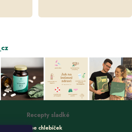
cz
Recepty sladké
Ube chlebíček