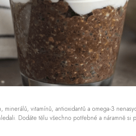
vin, minerálů, vitamínů, antioxidantů a omega-3 nena
 hledali. Dodáte tělu všechno potřebné a náramně si