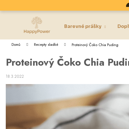
K
Přejít

na
o
obsah
Zpět
Zpět
š
do
do
í
Barevné prášky
Dopl
k
obchodu
obchodu
Domů
Recepty sladké
Proteinový Čoko Chia Puding
Proteinový Čoko Chia Pud
18.3.2022