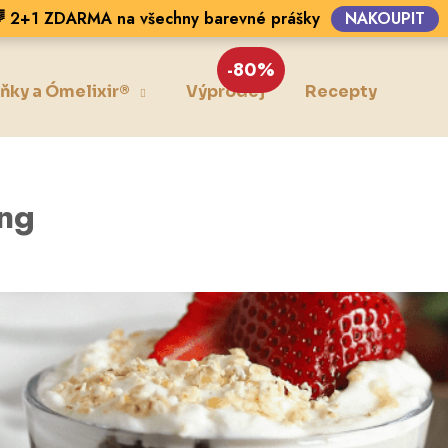
 2+1 ZDARMA na všechny barevné prášky
NAKOUPIT
-80%
ňky a Ómelixir®
Výprodej
Recepty
Blo
Co potřebujete najít?
HLEDAT
ing
Doporučujeme