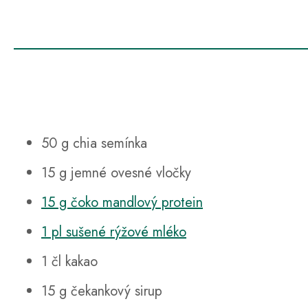
50 g chia semínka
15 g jemné ovesné vločky
15 g čoko mandlový protein
1 pl sušené rýžové mléko
1 čl kakao
15 g čekankový sirup