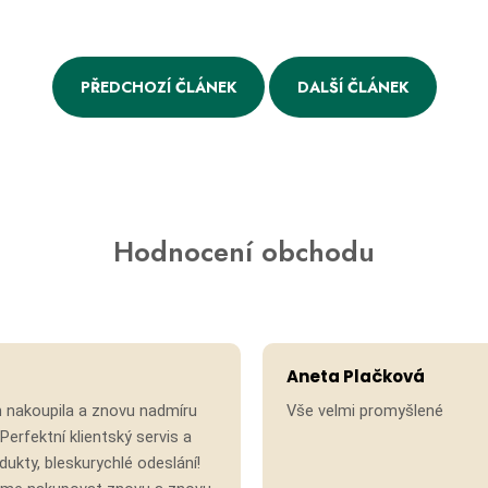
PŘEDCHOZÍ ČLÁNEK
DALŠÍ ČLÁNEK
Hodnocení obchodu
Hodnocení obchodu je 5 z 5 hvězdiček.
Aneta Plačková
 nakoupila a znovu nadmíru
Vše velmi promyšlené
Perfektní klientský servis a
ukty, bleskurychlé odeslání!