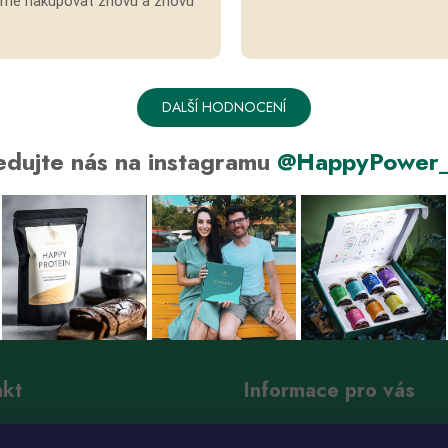
eme nakupovat znovu a znovu
DALŠÍ HODNOCENÍ
edujte nás na instagramu
@HappyPower_
akt
Informace pro vás
nfo
@
happy-power.cz
Jak u nás nakupovat