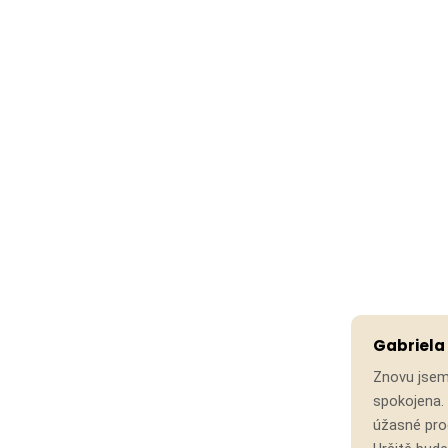
Gabriela
Znovu jsem
spokojena. 
úžasné prod