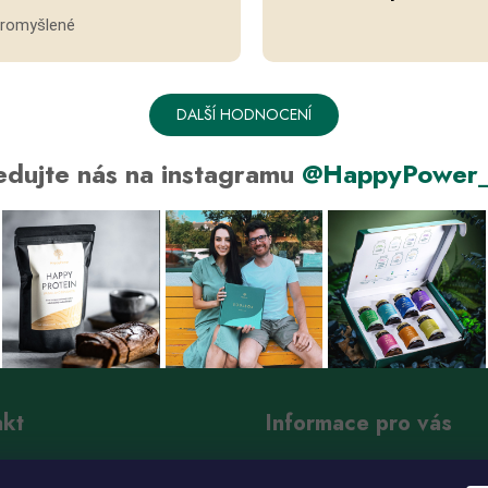
promyšlené
DALŠÍ HODNOCENÍ
edujte nás na instagramu
@HappyPower_
akt
Informace pro vás
nfo
@
happy-power.cz
Jak u nás nakupovat