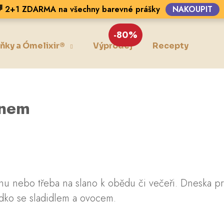
 2+1 ZDARMA na všechny barevné prášky
NAKOUPIT
-80%
ňky a Ómelixir®
Výprodej
Recepty
Blo
Co potřebujete najít?
HLEDAT
inem
Doporučujeme
ačinu nebo třeba na slano k obědu či večeři. Dneska 
ladko se sladidlem a ovocem.