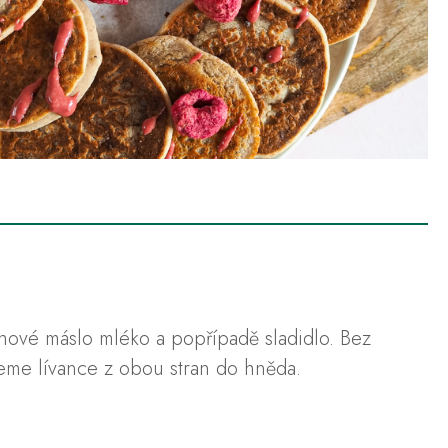
hové máslo mléko a popřípadě sladidlo. Bez
eme lívance z obou stran do hněda.