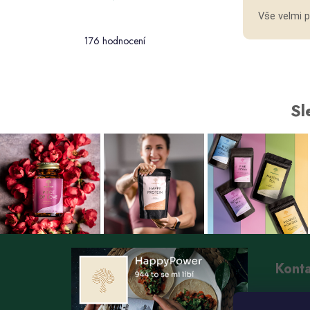
Průměrné
Vše velmi 
hodnocení
176 hodnocení
obchodu
je
5,0
z 5
hvězdiček.
Sl
Kont
i