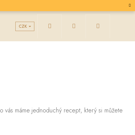
Hledat
Přihlášení
Nákupní
CZK
g
Velkoobchodní spolupráce
košík
pro vás máme jednoduchý recept, který si můžete