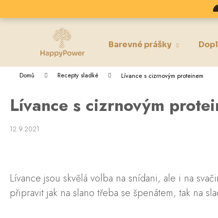
K
Přejít

na
o
obsah
Zpět
Zpět
š
do
do
í
Barevné prášky
Dopl
k
obchodu
obchodu
Domů
Recepty sladké
Lívance s cizrnovým proteinem
Lívance s cizrnovým prote
12.9.2021
Lívance jsou skvělá volba na snídani, ale i na sv
připravit jak na slano třeba se špenátem, tak na s