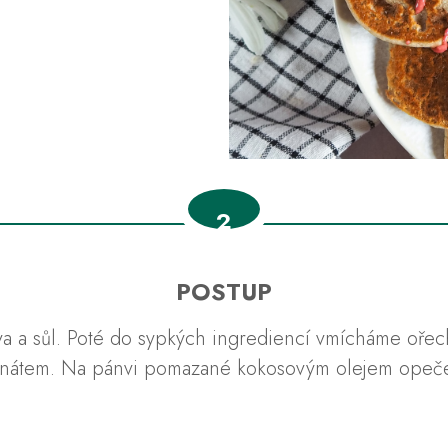
2
POSTUP
a a sůl. Poté do sypkých ingrediencí vmícháme ořec
 špenátem. Na pánvi pomazané kokosovým olejem opeč