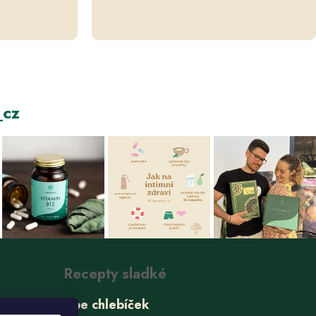
cz
Recepty sladké
Ube chlebíček