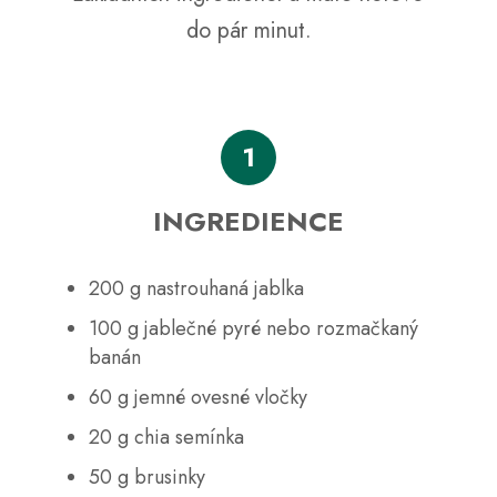
a
do pár minut.
j
í
t
?
1
INGREDIENCE
HLEDAT
200 g nastrouhaná jablka
100 g jablečné pyré nebo rozmačkaný
D
banán
o
60 g jemné ovesné vločky
p
o
20 g chia semínka
r
u
50 g brusinky