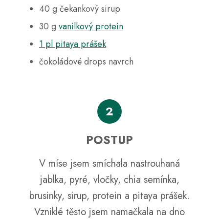
č
40 g čekankový sirup
u
j
30 g
vanilkový protein
e
m
1 pl pitaya prášek
e
čokoládové drops navrch
2
POSTUP
V míse jsem smíchala nastrouhaná
jablka, pyré, vločky, chia semínka,
brusinky, sirup, protein a pitaya prášek.
Vzniklé těsto jsem namačkala na dno