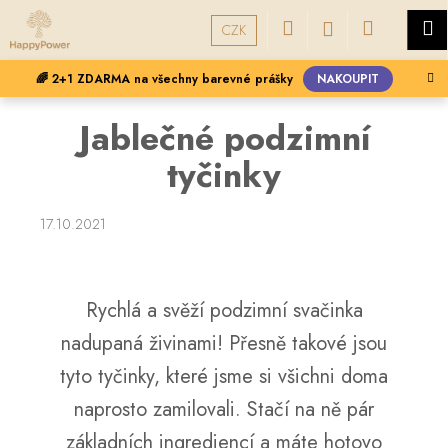
K
Přejít
Hledat
Nákupní
M
Přihlášení
na
CZK
o
obsah
Zpět
Zpět
š
košík
🌈 2+1 ZDARMA na všechny barevné prášky
NAKOUPIT
í
C
k
Jablečné podzimní
o
p
tyčinky
o
t
17.10.2021
ř
e
b
Rychlá a svěží podzimní svačinka
u
j
nadupaná živinami! Přesně takové jsou
e
tyto tyčinky, které jsme si všichni doma
t
naprosto zamilovali. Stačí na ně pár
e
základních ingrediencí a máte hotovo
n