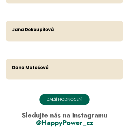
Hodno
Jana Dokoupilová
Hodno
Dana Matošová
DALŠÍ HODNOCENÍ
Sledujte nás na instagramu
@HappyPower_cz