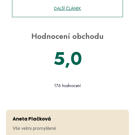
DALŠÍ ČLÁNEK
Hodnocení obchodu
5,0
Průměrné
hodnocení
176 hodnocení
obchodu
je
5,0
Hodno
z 5
hvězdiček.
Aneta Plačková
Vše velmi promyšlené