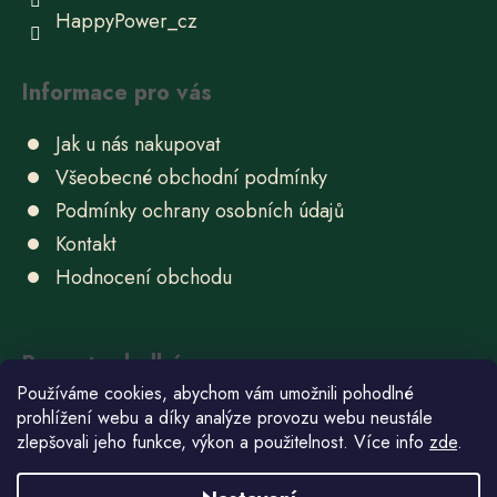
HappyPower_cz
Informace pro vás
Jak u nás nakupovat
Všeobecné obchodní podmínky
Podmínky ochrany osobních údajů
Kontakt
Hodnocení obchodu
Recepty sladké
Používáme cookies, abychom vám umožnili pohodlné
Ube chlebíček
prohlížení webu a díky analýze provozu webu neustále
zlepšovali jeho funkce, výkon a použitelnost. Více info
zde
.
22.6.2026
Domácí bonbóny