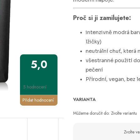
Proč si ji zamilujete:
intenzivně modrá bar
lžičky)
neutrální chuť, která
všestranné použití do 
5,0
pečení
Přírodní, vegan, bez 
5 hodnocení
VARIANTA
Přidat hodnocení
Můžeme doručit do:
Zvolte variantu
Zvolte va