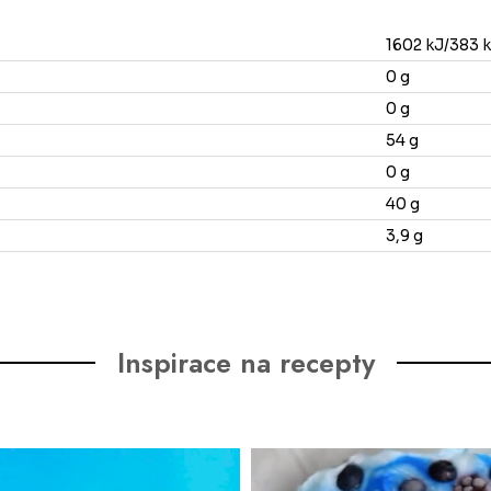
1602 kJ/383 k
0 g
0 g
54 g
0 g
40 g
3,9 g
Inspirace na recepty