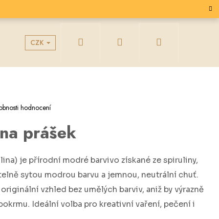
Hledat
Přihlášení
Nákupní
CZK
g
Velkoobchodní spolupráce
košík
obnosti hodnocení
ina prášek
lina) je přírodní modré barvivo získané ze spiruliny,
telně sytou modrou barvu a jemnou, neutrální chuť.
iginální vzhled bez umělých barviv, aniž by výrazně
okrmu. Ideální volba pro kreativní vaření, pečení i