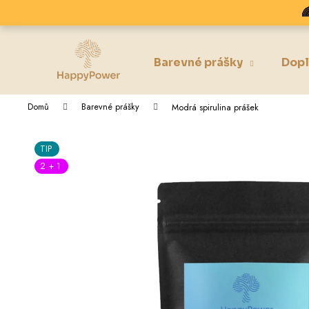
K
Přejít

na
o
obsah
Zpět
Zpět
š
do
do
í
Barevné prášky
Dopl
k
obchodu
obchodu
Domů
Barevné prášky
Modrá spirulina prášek
TIP
2 + 1