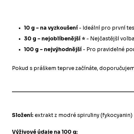
10 g – na vyzkoušení
- Ideální pro první tes
30 g – nejoblíbenější ⭐️
- Nejčastější volb
100 g – nejvýhodnější
- Pro pravidelné pou
Pokud s práškem teprve začínáte, doporučujeme m
Složení:
extrakt z modré spiruliny (fykocyanin) 
Výživové údaje na 100 g: