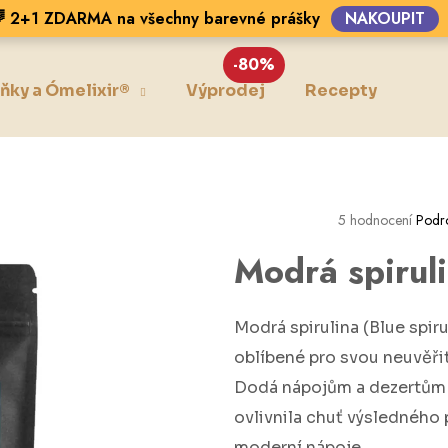
 2+1 ZDARMA na všechny barevné prášky
NAKOUPIT
-80%
ňky a Ómelixir®
Výprodej
Recepty
Blo
Co potřebujete najít?
HLEDAT
5 hodnocení
Podr
Modrá spirul
Doporučujeme
Modrá spirulina (Blue spiru
oblíbené pro svou neuvěři
Dodá nápojům a dezertům or
ovlivnila chuť výsledného p
moderní nápoje.