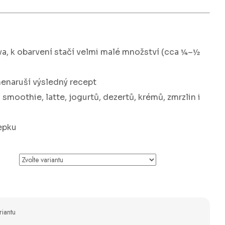
va, k obarvení stačí velmi malé množství (cca ¼–½
 nenaruší výsledný recept
smoothie, latte, jogurtů, dezertů, krémů, zmrzlin i
lepku
riantu