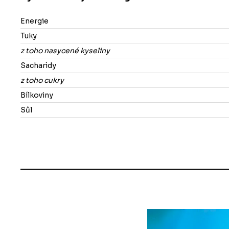
Energie
Tuky
z toho nasycené kyseliny
Sacharidy
z toho cukry
Bílkoviny
Sůl