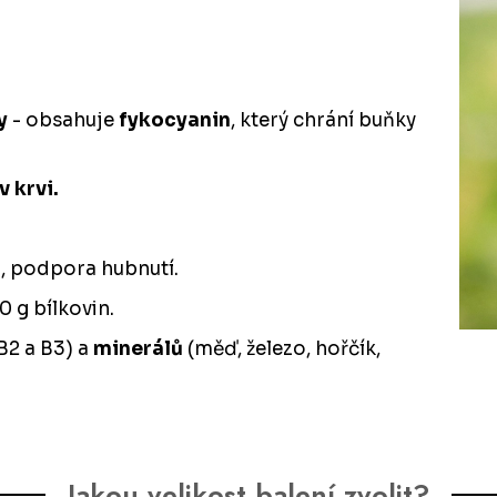
y
- obsahuje
fykocyanin
, který chrání buňky
v krvi.
lu, podpora hubnutí.
0 g bílkovin.
B2 a B3) a
minerálů
(měď, železo, hořčík,
Jakou velikost balení zvolit?