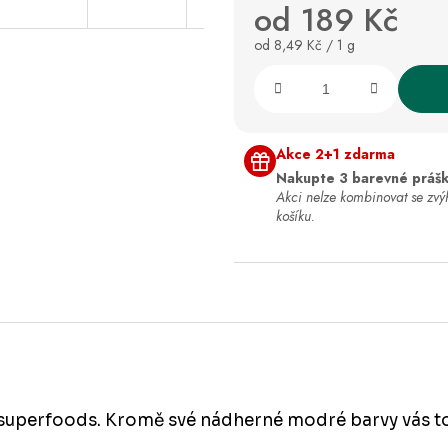
od
189 Kč
Měrná
od 8,49 Kč / 1 g
cena:
Akce 2+1 zdarma
Nakupte 3 barevné prášk
Akci nelze kombinovat se zv
košíku.
 superfoods. Kromě své nádherné modré barvy vás t