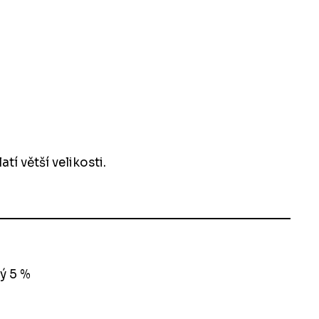
í větší velikosti.
ný 5 %