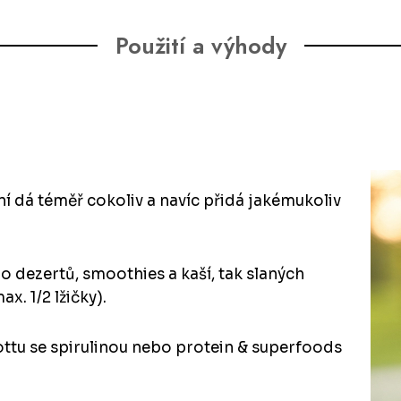
Použití a výhody
s ní dá téměř cokoliv a navíc přidá jakémukoliv
do dezertů, smoothies a kaší, tak slaných
ax. 1/2 lžičky).
ttu se spirulinou
nebo
protein & superfoods