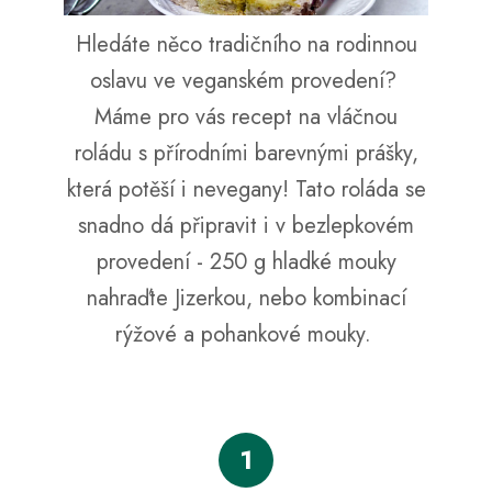
a
Hledáte něco tradičního na rodinnou
j
oslavu ve veganském provedení?
í
t
Máme pro vás recept na vláčnou
?
roládu s přírodními barevnými prášky,
která potěší i nevegany! Tato roláda se
snadno dá připravit i v bezlepkovém
HLEDAT
provedení - 250 g hladké mouky
nahraďte Jizerkou, nebo kombinací
rýžové a pohankové mouky.
D
o
p
o
r
1
u