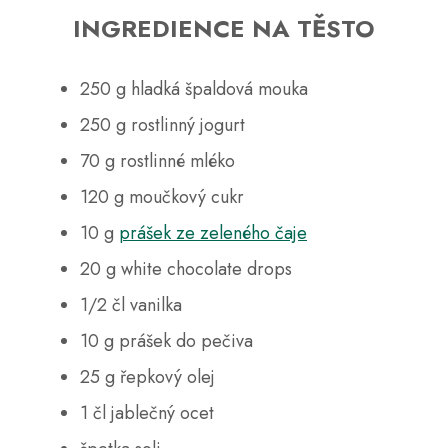
č
u
INGREDIENCE NA TĚSTO
j
e
250 g hladká špaldová mouka
m
e
250 g rostlinný jogurt
70 g rostlinné mléko
120 g moučkový cukr
10 g
prášek ze zeleného čaje
20 g white chocolate drops
1/2 čl vanilka
10 g prášek do pečiva
25 g řepkový olej
1 čl jablečný ocet