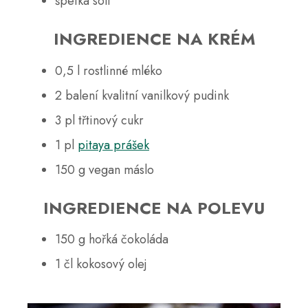
špetka soli
INGREDIENCE NA KRÉM
0,5 l rostlinné mléko
2 balení kvalitní vanilkový pudink
3 pl třtinový cukr
1 pl
pitaya prášek
150 g vegan máslo
INGREDIENCE NA POLEVU
150 g hořká čokoláda
1 čl kokosový olej