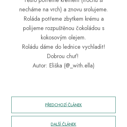
Těsto potřeme krémem (trochu si
necháme na vrch) a znovu srolujeme.
Roláda potřeme zbytkem krému a
polijeme rozpuštěnou čokoládou s
kokosovým olejem.
Roládu dáme do lednice vychladit!
Dobrou chuť!
Autor: Eliška (@_with.ella)
PŘEDCHOZÍ ČLÁNEK
DALŠÍ ČLÁNEK