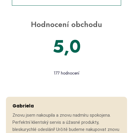
Hodnocení obchodu
5,0
Průměrné
hodnocení
177 hodnocení
obchodu
je
5,0
Hodno
z 5
hvězdiček.
Gabriela
Znovu jsem nakoupila a znovu nadmíru spokojena.
Perfektní klientský servis a úžasné produkty,
bleskurychlé odeslání! Určitě budeme nakupovat znovu