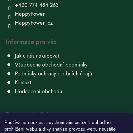
+420 774 484 263
HappyPower
HappyPower_cz
Informace pro vás
Jak u nás nakupovat
Všeobecné obchodní podmínky
Podmínky ochrany osobních údajů
Kontakt
Hodnocení obchodu
Recepty sladké
Používáme cookies, abychom vám umožnili pohodlné
Ube chlebíček
prohlížení webu a díky analýze provozu webu neustále