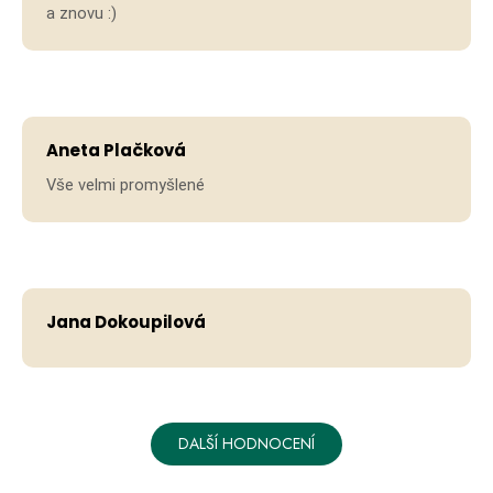
a znovu :)
Hodno
Aneta Plačková
Vše velmi promyšlené
Hodno
Jana Dokoupilová
DALŠÍ HODNOCENÍ