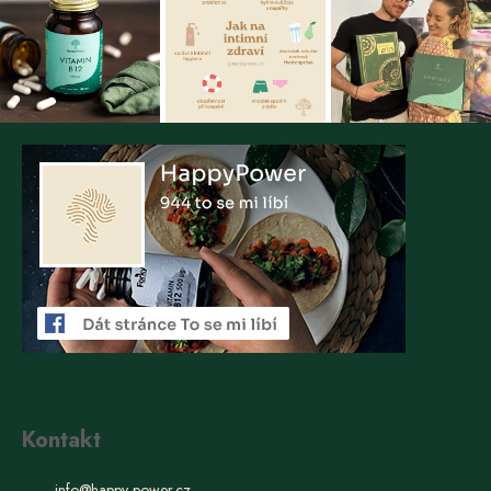
Kontakt
info
@
happy-power.cz