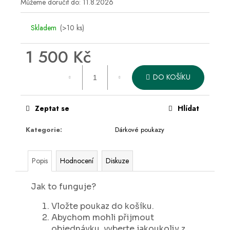
č
Můžeme doručit do:
11.8.2026
u
j
Skladem
(>10 ks)
e
m
1 500 Kč
e
Měrná
DO KOŠÍKU
cena:
Zeptat se
Hlídat
Kategorie
:
Dárkové poukazy
Popis
Hodnocení
Diskuze
Jak to funguje?
Vložte poukaz do košíku.
Abychom mohli přijmout
objednávku, vyberte jakoukoliv z