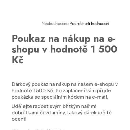
a
j
í
Neohodnoceno
Podrobnosti hodnocení
t
Poukaz na nákup na e-
?
shopu v hodnotě 1 500
Kč
HLEDAT
Dárkový poukaz na nákup na našem e-shopu v
hodnotě 1 500 Kč. Po zaplacení vám přijde
D
poukázka se speciálním kódem na e-mail.
o
p
Udělejte radost svým blízkým našimi
o
dobrůtkami či vitamíny, takový dárek určitě
r
ocení!
u