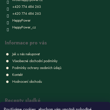
+420 774 484 263
+420 774 484 263
HappyPower
HappyPower_cz
Informace pro vás
Jak u nás nakupovat
Všeobecné obchodní podmínky
Podmínky ochrany osobních údajů
Kontakt
Hodnocení obchodu
Recepty sladké
Používáme cookies, abychom vám umožnili pohodlné