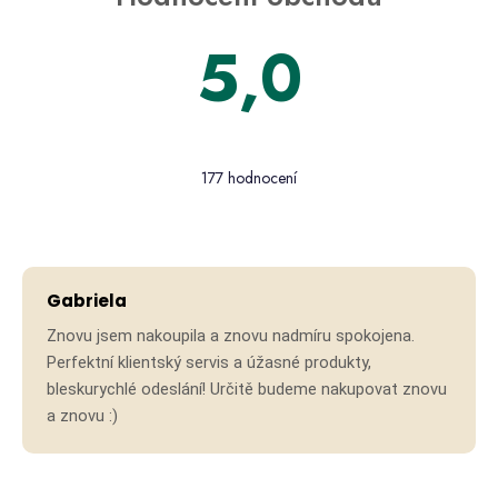
5,0
Průměrné
hodnocení
177 hodnocení
obchodu
je
5,0
Hodno
z 5
hvězdiček.
Gabriela
Znovu jsem nakoupila a znovu nadmíru spokojena.
Perfektní klientský servis a úžasné produkty,
bleskurychlé odeslání! Určitě budeme nakupovat znovu
a znovu :)
Hodno