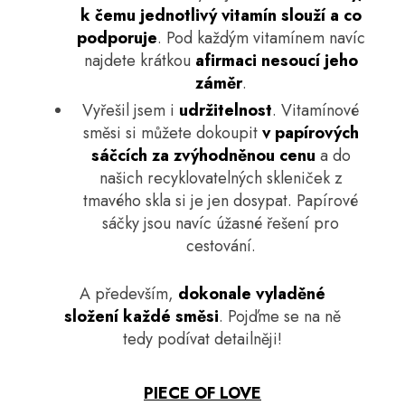
č
k čemu jednotlivý vitamín slouží a co
u
podporuje
. Pod každým vitamínem navíc
j
najdete krátkou
afirmaci
nesoucí jeho
e
m
záměr
.
e
Vyřešil jsem i
udržitelnost
. Vitamínové
směsi si můžete dokoupit
v papírových
sáčcích za zvýhodněnou cenu
a do
našich recyklovatelných skleniček z
tmavého skla si je jen dosypat. Papírové
sáčky jsou navíc úžasné řešení pro
cestování.
A především,
dokonale vyladěné
složení každé směsi
.
Pojďme se na ně
tedy podívat detailněji!
PIECE OF LOVE