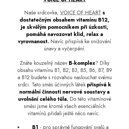
Naše srdcovka,
VOICE OF HEART
s
dostatečným obsahem vitamínu B12,
je skvělým pomocníkem při úzkosti,
pomáhá navozovat klid, relax a
vyrovnanost.
Navíc přispívá ke snižování
únavy a vyčerpání.
Znáte kouzelný název
B-komplex
? Díky
obsahu vitamínu B1, B2, B3, B5, B6, B7, B9
a B12 budete s rozvahou naslouchat svému
srdci. Tato směs účinných látek
přispívá k
normální činnosti nervové soustavy a
uvolnění celého těla.
Do této vitamínové
směsi jsme kromě všech esenciálních
vitamínů přidali ještě něco navíc.
B1
- pro správné fungování svalů a