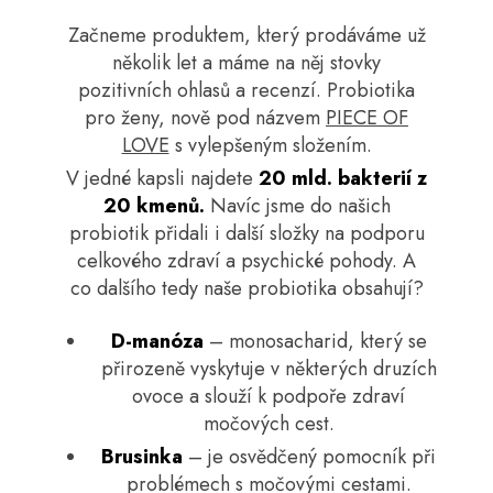
Začneme produktem, který prodáváme už
několik let a máme na něj stovky
pozitivních ohlasů a recenzí. Probiotika
pro ženy, nově pod názvem
PIECE OF
LOVE
s vylepšeným složením.
V jedné kapsli najdete
20 mld. bakterií z
20 kmenů.
Navíc jsme do našich
probiotik přidali i další složky na podporu
celkového zdraví a psychické pohody. A
co dalšího tedy naše probiotika obsahují?
D-manóza
– monosacharid, který se
přirozeně vyskytuje v některých druzích
ovoce a slouží k podpoře zdraví
močových cest.
Brusinka
– je osvědčený pomocník při
problémech s močovými cestami.