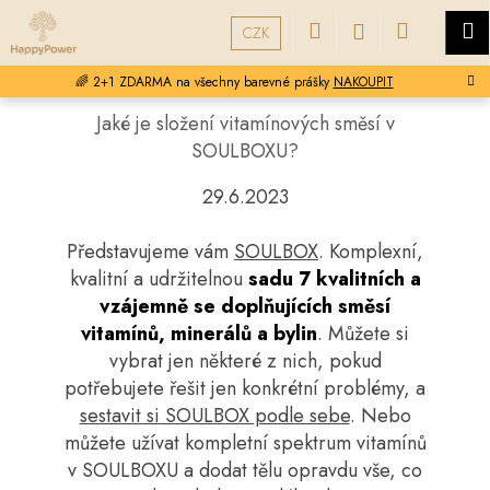
K
Přejít
Hledat
Nákupní
M
Přihlášení
na
CZK
o
obsah
Zpět
Zpět
š
košík
🌈 2+1 ZDARMA na všechny barevné prášky
NAKOUPIT
í
C
k
Jaké je složení vitamínových směsí v
o
SOULBOXU?
p
29.6.2023
o
t
Představujeme vám
SOULBOX
. Komplexní,
ř
kvalitní a udržitelnou
sadu 7 kvalitních a
e
vzájemně se doplňujících směsí
b
vitamínů, minerálů a bylin
. Můžete si
u
vybrat jen některé z nich, pokud
j
potřebujete řešit jen konkrétní problémy, a
e
sestavit si SOULBOX podle sebe
. Nebo
t
můžete užívat kompletní spektrum vitamínů
e
v SOULBOXU a dodat tělu opravdu vše, co
n