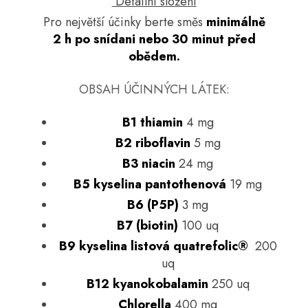
Detailní složení
Pro největší účinky berte směs
minimálně
2 h po snídani nebo 30 minut před
obědem.
OBSAH ÚČINNÝCH LÁTEK:
B1 thiamin
4 mg
B2 riboflavin
5 mg
B3 niacin
24 mg
B5 kyselina pantothenová
19 mg
B6 (P5P)
3 mg
B7 (biotin)
100 uq
B9 kyselina listová quatrefolic®
200
uq
B12 kyanokobalamin
250 uq
Chlorella
400 mg