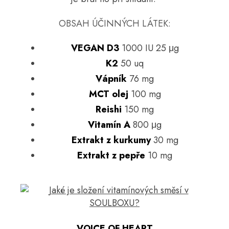
OBSAH ÚČINNÝCH LÁTEK:
VEGAN D3
1000 IU 25 μg
K2
50 uq
Vápník
76 mg
MCT olej
100 mg
Reishi
150 mg
Vitamín A
800 μg
Extrakt z kurkumy
30 mg
Extrakt z pepře
10 mg
VOICE OF HEART