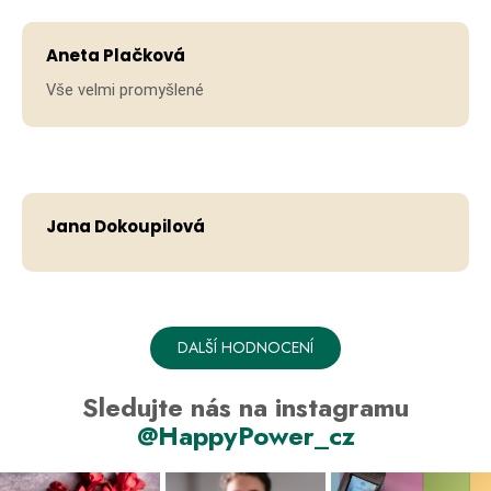
Aneta Plačková
Vše velmi promyšlené
Hodno
Jana Dokoupilová
DALŠÍ HODNOCENÍ
Sledujte nás na instagramu
@HappyPower_cz