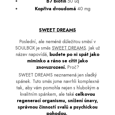
B7 biotin
50 uq
Kopřiva dvoudomá
40 mg
SWEET DREAMS
Poslední, ale neméně důležitou směsí v
SOULBOX je směs
SWEET DREAMS
. Jak už
název napovídá,
budete po ni spát jako
miminko a ráno se cítit jako
znovuzrození.
Proč?
SWEET DREAMS neznamená jen sladký
spánek. Tuto směs jsme navrhli komplexně
tak, aby vám pomohla nejen s hlubokým a
kvalitním spánkem, ale také
celkovou
regenerací organismu, snížení únavy,
správnou činností svalů a psychickou
pohodou.