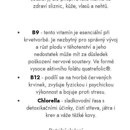
zdraví sliznic, kůže, vlasů a nehtů.
B9
- tento vitamín je esenciální při
krvetvorbě. Je nezbytný pro správný vývoj
a růst plodu v těhotenství a jeho
nedostatek může mít za důsledek
poškození nervové soustavy. Ve formě
vysoce aktivního folátu quatrefolic®.
B12
- podílí se na tvorbě červených
krvinek, zvyšuje fyzickou i psychickou
výkonnost a bojuje proti stresu.
Chlorella
- sladkovodní řasa s
detoxikačními účinky, čistí střeva, játra i
krev a váže těžké kovy.