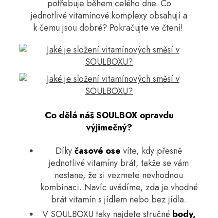
potřebuje během celého dne. Co
a
jednotlivé vitamínové komplexy obsahují a
j
k čemu jsou dobré? Pokračujte ve čtení!
í
t
?
HLEDAT
Co dělá náš SOULBOX opravdu
výjimečný?
Díky
časové ose
víte, kdy přesně
D
jednotlivé vitamíny brát, takže se vám
o
nestane, že si vezmete nevhodnou
p
o
kombinaci. Navíc uvádíme, zda je vhodné
r
brát vitamín s jídlem nebo bez jídla.
u
V SOULBOXU taky najdete stručné
body,