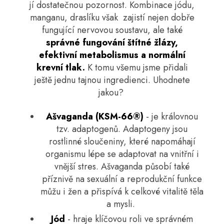
jí dostatečnou pozornost. Kombinace jódu,
manganu, draslíku však zajistí nejen dobře
fungující nervovou soustavu, ale také
správné fungování štítné žlázy,
efektivní metabolismus a normální
krevní tlak.
K tomu všemu jsme přidali
ještě jednu tajnou ingredienci. Uhodnete
jakou?
Ašvaganda (
KSM-66®)
- je královnou
tzv. adaptogenů. Adaptogeny jsou
rostlinné sloučeniny, které napomáhají
organismu lépe se adaptovat na vnitřní i
vnější stres. Ašvaganda působí také
příznivě na sexuální a reprodukční funkce
můžu i žen a přispívá k celkové vitalitě těla
a mysli.
Jód
- hraje klíčovou roli ve správném