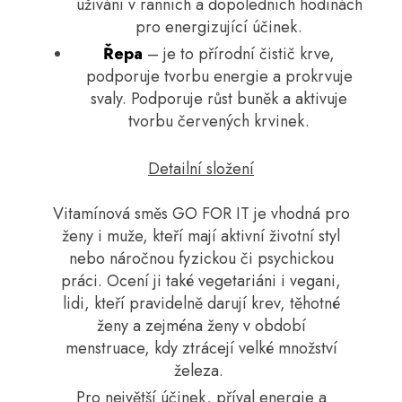
užívání v ranních a dopoledních hodinách
pro energizující účinek.
Řepa
– je to přírodní čistič krve,
podporuje tvorbu energie a prokrvuje
svaly. Podporuje růst buněk a aktivuje
tvorbu červených krvinek.
Detailní složení
Vitamínová směs GO FOR IT je vhodná pro
ženy i muže, kteří mají aktivní životní styl
nebo náročnou fyzickou či psychickou
práci. Ocení ji také vegetariáni i vegani,
lidi, kteří pravidelně darují krev, těhotné
ženy a zejména ženy v období
menstruace, kdy ztrácejí velké množství
železa.
Pro největší účinek, příval energie a