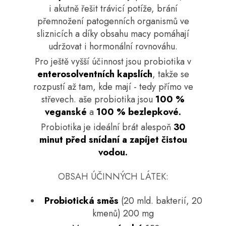
i akutně řešit trávicí potíže, brání
přemnožení patogenních organismů ve
sliznicích a díky obsahu macy pomáhají
udržovat i hormonální rovnováhu.
Pro ještě vyšší účinnost jsou probiotika v
enterosolventních kapslích
, takže se
rozpustí až tam, kde mají - tedy přímo ve
střevech. aše probiotika jsou
100 %
veganské
a
100 % bezlepkové.
Probiotika je ideální brát alespoň
30
minut před snídaní a zapíjet čistou
vodou.
OBSAH ÚČINNÝCH LÁTEK:
Probiotická směs
(20 mld. bakterií, 20
kmenů) 200 mg