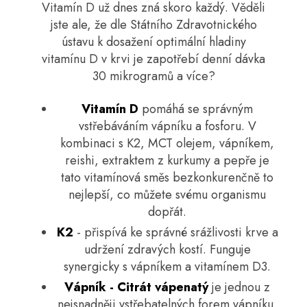
Vitamín D už dnes zná skoro každý. Věděli
jste ale, že dle Státního Zdravotnického
ústavu k dosažení optimální hladiny
vitamínu D v krvi je zapotřebí denní dávka
30 mikrogramů a více?
Vitamín D
pomáhá se správným
vstřebáváním vápníku a fosforu. V
kombinaci s K2, MCT olejem, vápníkem,
reishi, extraktem z kurkumy a pepře je
tato vitamínová směs bezkonkurenčně to
nejlepší, co můžete svému organismu
dopřát.
K2
- přispívá ke správné srážlivosti krve a
udržení zdravých kostí. Funguje
synergicky s vápníkem a vitamínem D3.
Vápník - Citrát vápenatý
je jednou z
nejsnadněji vstřebatelných forem vápníku.