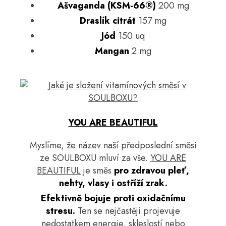
Ašvaganda (KSM-66®)
200 mg
Draslík citrát
157 mg
Jód
150 uq
Mangan
2 mg
YOU ARE BEAUTIFUL
Myslíme, že název naší předposlední směsi
ze SOULBOXU mluví za vše.
YOU ARE
BEAUTIFUL
je směs
pro zdravou pleť,
nehty, vlasy i ostříží zrak.
Efektivně bojuje proti oxidačnímu
stresu.
Ten se nejčastěji projevuje
nedostatkem energie, skleslostí nebo