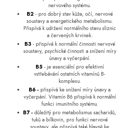
nervového systému.
B2
- pro dobrý stav kůže, očí, nervové
soustavy a energetického metabolismu.
Přispívá k udržení normálního stavu sliznic
a červených krvinek.
B3
- přispívá k normální činnosti nervové
soustavy, psychické činnosti a snížení míry
únavy a vyčerpání.
B5
- je esenciální pro efektivní
vstřebávání ostatních vitamínů B-
komplexu.
B6 -
přispívá ke snížení míry únavy a
vyčerpání. Vitamín B6 přispívá k normální
funkci imunitního systému.
B7 -
důležitý pro metabolismus sacharidů,
tuků a bílkovin, pro funkci nervové
soustavy, ale přispívá také hlavně ke