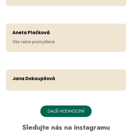
Hodno
Aneta Plačková
Vše velmi promyšlené
Hodno
Jana Dokoupilová
DALŠÍ HODNOCENÍ
Sledujte nás na instagramu