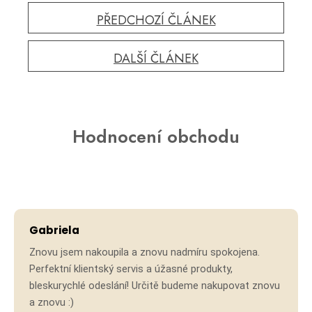
PŘEDCHOZÍ ČLÁNEK
DALŠÍ ČLÁNEK
Hodnocení obchodu
Hodno
Gabriela
Znovu jsem nakoupila a znovu nadmíru spokojena.
Perfektní klientský servis a úžasné produkty,
bleskurychlé odeslání! Určitě budeme nakupovat znovu
a znovu :)