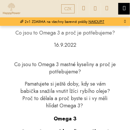
K
Přejít
Hledat
Nákupní
M
Přihlášení
na
CZK
o
obsah
Zpět
Zpět
š
košík
🌈 2+1 ZDARMA na všechny barevné prášky
NAKOUPIT
í
C
k
Co jsou to Omega 3 a proč je potřebujeme?
o
16.9.2022
p
o
t
Co jsou to Omega 3 mastné kyseliny a proč je
ř
potřebujeme?
e
b
Pamatujete si ještě doby, kdy se vám
u
babička snažila vnutit lžíci rybího oleje?
j
Proč to dělala a proč byste si i vy měli
hlídat Omega 3?
e
t
Omega 3
e
n