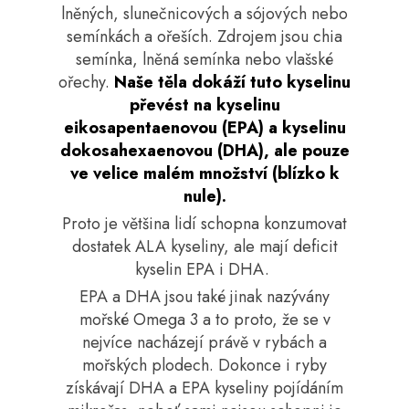
lněných, slunečnicových a sójových nebo
semínkách a ořeších. Zdrojem jsou chia
semínka, lněná semínka nebo vlašské
ořechy.
Naše těla dokáží tuto kyselinu
převést na kyselinu
eikosapentaenovou (EPA) a kyselinu
dokosahexaenovou (DHA), ale pouze
ve velice malém množství (blízko k
nule).
Proto je většina lidí schopna konzumovat
dostatek ALA kyseliny, ale mají deficit
kyselin EPA i DHA.
EPA a DHA jsou také jinak nazývány
mořské Omega 3 a to proto, že se v
nejvíce nacházejí právě v rybách a
mořských plodech. Dokonce i ryby
získávají DHA a EPA kyseliny pojídáním