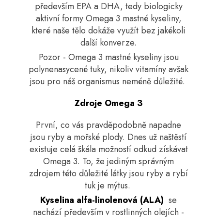
č
především EPA a DHA, tedy biologicky
u
aktivní formy Omega 3 mastné kyseliny,
j
které naše tělo dokáže využít bez jakékoli
e
další konverze.
m
e
Pozor - Omega 3 mastné kyseliny jsou
polynenasycené tuky, nikoliv vitamíny avšak
jsou pro náš organismus neméně důležité.
Zdroje Omega 3
První, co vás pravděpodobně napadne
jsou ryby a mořské plody. Dnes už naštěstí
existuje celá škála možností odkud získávat
Omega 3. To, že jediným správným
zdrojem této důležité látky jsou ryby a rybí
tuk je mýtus.
Kyselina alfa-linolenová (ALA)
se
nachází především v rostlinných olejích -