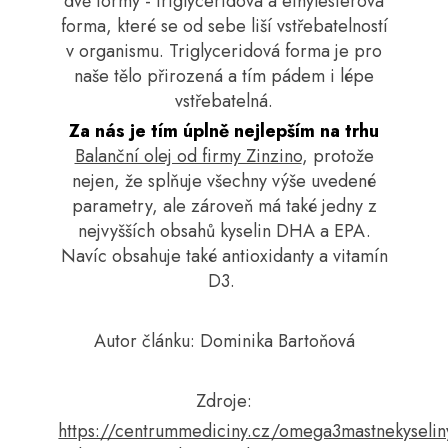
dvě formy - triglyceridová a ethylesterová
forma, které se od sebe liší vstřebatelností
v organismu. Triglyceridová forma je pro
naše tělo přirozená a tím pádem i lépe
vstřebatelná.
Za nás je tím úplně nejlepším na trhu
Balanční olej od firmy Zinzino
, protože
nejen, že splňuje všechny výše uvedené
parametry, ale zároveň má také jedny z
nejvyšších obsahů kyselin DHA a EPA.
Navíc obsahuje také antioxidanty a vitamín
D3.
Autor článku: Dominika Bartoňová
Zdroje:
https://centrummediciny.cz/omega3mastnekyselin