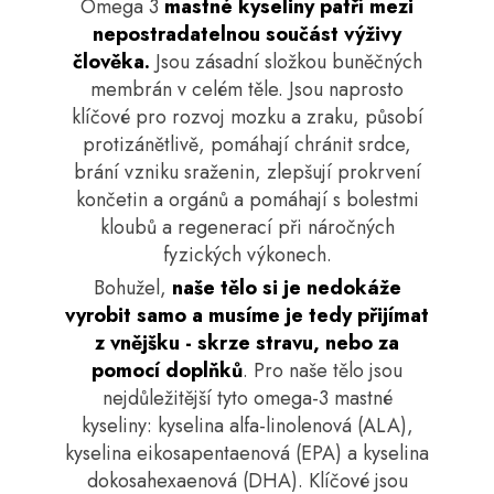
Omega 3
mastné kyseliny patří mezi
a
nepostradatelnou součást výživy
j
člověka.
Jsou zásadní složkou buněčných
í
membrán v celém těle. Jsou naprosto
t
klíčové pro rozvoj mozku a zraku, působí
?
protizánětlivě, pomáhají chránit srdce,
brání vzniku sraženin, zlepšují prokrvení
končetin a orgánů a pomáhají s bolestmi
kloubů a regenerací při náročných
fyzických výkonech.
HLEDAT
Bohužel,
naše tělo si je nedokáže
vyrobit samo a musíme je tedy přijímat
z vnějšku - skrze stravu, nebo za
D
pomocí doplňků
. Pro naše tělo jsou
o
nejdůležitější tyto
omega-3
mastné
p
o
kyseliny: kyselina alfa-linolenová (ALA),
r
kyselina eikosapentaenová (EPA) a kyselina
u
dokosahexaenová (DHA). Klíčové jsou