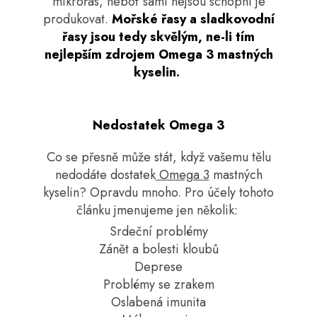
mikrořas, neboť sami nejsou schopni je
produkovat.
Mořské řasy a sladkovodní
řasy jsou tedy skvělým, ne-li tím
nejlepším zdrojem Omega 3 mastných
kyselin.
Nedostatek Omega 3
Co se přesně může stát, když vašemu tělu
nedodáte dostatek
Omega 3
mastných
kyselin? Opravdu mnoho. Pro účely tohoto
článku jmenujeme jen několik:
Srdeční problémy
Zánět a bolesti kloubů
Deprese
Problémy se zrakem
Oslabená imunita