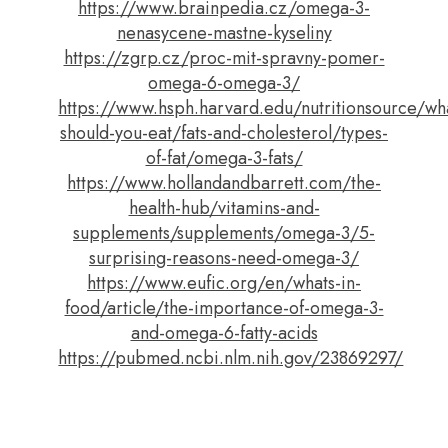
https://www.brainpedia.cz/omega-3-
nenasycene-mastne-kyseliny
https://zgrp.cz/proc-mit-spravny-pomer-
omega-6-omega-3/
https://www.hsph.harvard.edu/nutritionsource/wh
should-you-eat/fats-and-cholesterol/types-
of-fat/omega-3-fats/
https://www.hollandandbarrett.com/the-
health-hub/vitamins-and-
supplements/supplements/omega-3/5-
surprising-reasons-need-omega-3/
https://www.eufic.org/en/whats-in-
food/article/the-importance-of-omega-3-
and-omega-6-fatty-acids
https://pubmed.ncbi.nlm.nih.gov/23869297/