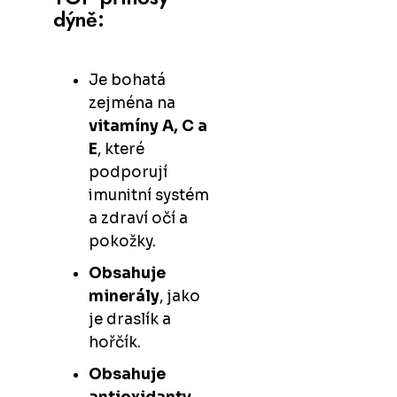
dýně:
Je bohatá
zejména na
vitamíny A, C a
E
, které
podporují
imunitní systém
a zdraví očí a
pokožky.
Obsahuje
minerály
, jako
je draslík a
hořčík.
Obsahuje