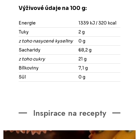
Výživové údaje na 100 g:
Energie
1339 kJ / 320 kcal
Tuky
2 g
z toho nasycené kyseliny
0 g
Sacharidy
68,2 g
z toho cukry
21 g
Bílkoviny
7,1 g
Sůl
0 g
Inspirace na recepty