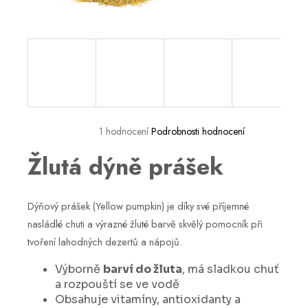
a
j
í
t
?
1 hodnocení
Podrobnosti hodnocení
Žlutá dýně prášek
HLEDAT
Dýňový prášek (Yellow pumpkin) je díky své příjemné
D
nasládlé chuti a výrazné žluté barvě skvělý pomocník při
o
tvoření lahodných dezertů a nápojů.
p
o
Výborně
barví do žluta
, má sladkou chuť
r
a rozpouští se ve vodě
u
Obsahuje vitamíny, antioxidanty a