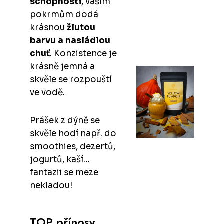
schopnosti
, vašim
pokrmům dodá
krásnou
žlutou
barvu a nasládlou
chuť
. Konzistence je
krásně jemná a
skvěle se rozpouští
ve vodě.
Prášek z dýně se
skvěle hodí např. do
smoothies, dezertů,
jogurtů, kaší…
fantazii se meze
nekladou!
TOP přínosy