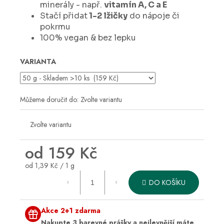
č
minerály - např.
vitamín A, C a E
u
Stačí přidat
1-2 lžičky
do nápoje či
j
pokrmu
e
100% vegan & bez lepku
m
e
VARIANTA
Můžeme doručit do:
Zvolte variantu
Zvolte variantu
od
159 Kč
Měrná
od 1,39 Kč / 1 g
cena:
DO KOŠÍKU
Akce 2+1 zdarma
Nakupte 3 barevné prášky a nejlevnější máte