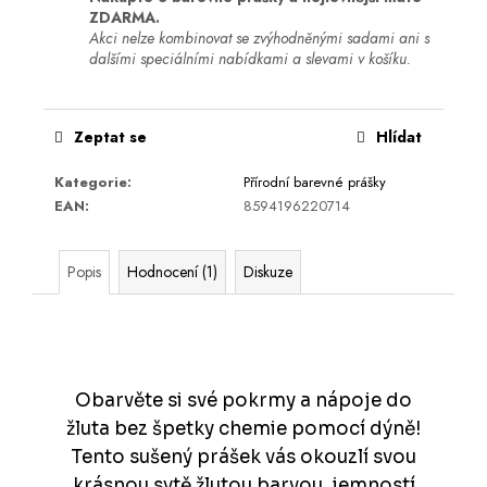
ZDARMA.
Akci nelze kombinovat se zvýhodněnými sadami ani s
dalšími speciálními nabídkami a slevami v košíku.
Zeptat se
Hlídat
Kategorie
:
Přírodní barevné prášky
EAN
:
8594196220714
Popis
Hodnocení (1)
Diskuze
Obarvěte si své pokrmy a nápoje do
žluta bez špetky chemie pomocí dýně!
Tento sušený prášek vás okouzlí svou
krásnou sytě žlutou barvou, jemností