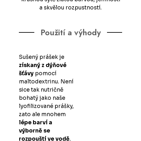
a skvělou rozpustností.
Použití a výhody
Sušený prášek je
získaný z dýňové
šťávy
pomocí
maltodextrinu. Není
sice tak nutričně
bohatý jako naše
lyofilizované prášky,
zato ale mnohem
lépe barví a
výborně se
rozpouští ve vodě
.