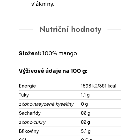
vlákniny.
Nutriční hodnoty
Složení:
100% mango
Výživové údaje na 100 g:
Energie
1593 kJ/381 kcal
Tuky
1,1 g
z toho nasycené kyseliny
0 g
Sacharidy
86 g
z toho cukry
82 g
Bílkoviny
5,1 g