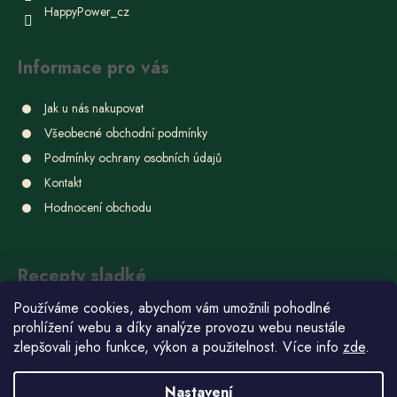
HappyPower_cz
Informace pro vás
Jak u nás nakupovat
Všeobecné obchodní podmínky
Podmínky ochrany osobních údajů
Kontakt
Hodnocení obchodu
Recepty sladké
Používáme cookies, abychom vám umožnili pohodlné
Ube chlebíček
prohlížení webu a díky analýze provozu webu neustále
22.6.2026
zlepšovali jeho funkce, výkon a použitelnost. Více info
zde
.
Domácí bonbóny
Nastavení
15.6.2026