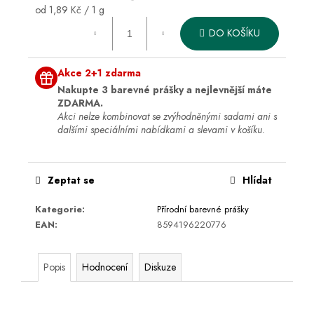
Měrná
od 1,89 Kč / 1 g
cena:
DO KOŠÍKU
Akce 2+1 zdarma
Nakupte 3 barevné prášky a nejlevnější máte
ZDARMA.
Akci nelze kombinovat se zvýhodněnými sadami ani s
dalšími speciálními nabídkami a slevami v košíku.
Zeptat se
Hlídat
Kategorie
:
Přírodní barevné prášky
EAN
:
8594196220776
Popis
Hodnocení
Diskuze