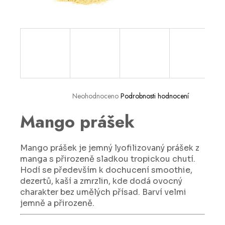
a
j
í
t
?
Neohodnoceno
Podrobnosti hodnocení
Mango prášek
HLEDAT
Mango prášek je jemný lyofilizovaný prášek z
D
manga s přirozeně sladkou tropickou chutí.
o
Hodí se především k dochucení smoothie,
p
dezertů, kaší a zmrzlin, kde dodá ovocný
o
charakter bez umělých přísad. Barví velmi
r
jemně a přirozeně.
u