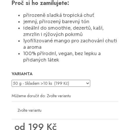
č
Proč si ho zamilujete:
u
j
přirozeně sladká tropická chuť
e
jemný, přirozený barevný tón
m
ideální do smoothie, dezertů, kaší,
e
zmrzlin i rýžových pokrmů
lyofilizované mango pro zachování chuti
a aroma
100% přírodní, vegan, bez lepku a
přidaných látek
VARIANTA
Můžeme doručit do:
Zvolte variantu
Zvolte variantu
od
199 Kč