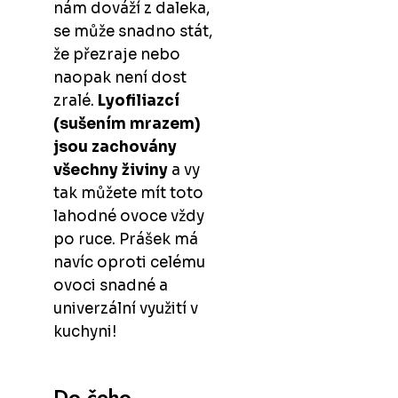
nám dováží z daleka,
se může snadno stát,
že přezraje nebo
naopak není dost
zralé.
Lyofiliazcí
(sušením mrazem)
jsou zachovány
všechny živiny
a vy
tak můžete mít toto
lahodné ovoce vždy
po ruce. Prášek má
navíc oproti celému
ovoci snadné a
univerzální využití v
kuchyni!
Do čeho