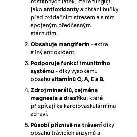
rostlinných látek, které fungují
jako
antioxidanty
a chrání buňky
před oxidačním stresem a s ním
spojeným předčasným
stárnutím.
Obsahuje mangiferin
- extra
silný antioxidant.
Podporuje funkci imunitního
systému
- díky vysokému
obsahu
v
itamínů C, A, E a B
.
Zdroj minerálů, zejména
magnesia a draslíku
, které
přispívají ke kardiovaskulárnímu
zdraví.
Působí příznivě na trávení
díky
obsahu trávicích enzymů a