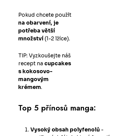
Pokud chcete použít
n
a obarvení, je
potřeba
větší
množství
(1-2 lžíce).
TIP: Vyzkoušejte náš
recept na
cupcakes
s kokosovo-
mangovým
krémem
.
Top 5 přínosů manga:
Vysoký obsah polyfenolů
-