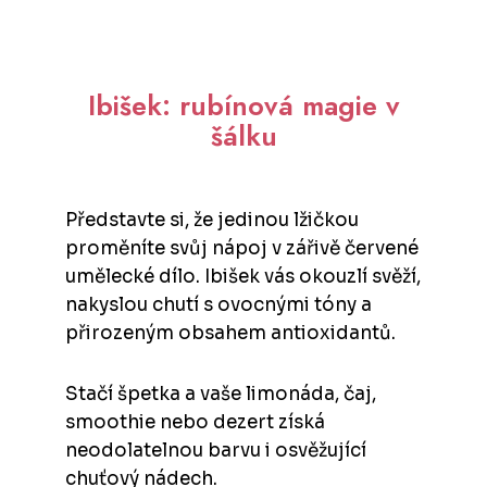
Ibišek: rubínová magie v
šálku
Představte si, že jedinou lžičkou
proměníte svůj nápoj v zářivě červené
umělecké dílo. Ibišek vás okouzlí svěží,
nakyslou chutí s ovocnými tóny a
přirozeným obsahem antioxidantů.
Stačí špetka a vaše limonáda, čaj,
smoothie nebo dezert získá
neodolatelnou barvu i osvěžující
chuťový nádech.