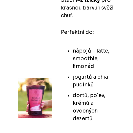
Stačí
1–2 lžičky
pro
krásnou barvu i svěží
chuť.
Perfektní do:
nápojů – latte,
smoothie,
limonád
jogurtů a chia
pudinků
dortů, polev,
krémů a
ovocných
dezertů