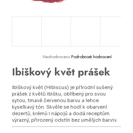
a
j
í
t
?
Neohodnoceno
Podrobnosti hodnocení
Ibiškový květ prášek
HLEDAT
Ibiškový květ (Hibiscus) je přírodní sušený
D
prášek z květů ibišku, oblíbený pro svou
o
sytou, tmavě červenou barvu a lehce
p
kyselkavý tón. Skvěle se hodí k obarvení
o
dezertů, krémů i nápojů a dodá receptům
r
výrazný, přirozený odstín bez umělých barviv.
u