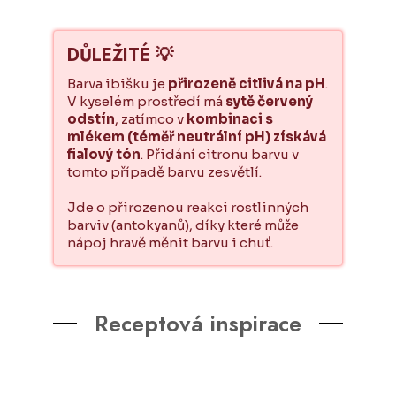
DŮLEŽITÉ 💡
Barva ibišku je
přirozeně citlivá na pH
.
V kyselém prostředí má
sytě červený
odstín
, zatímco v
kombinaci s
mlékem (téměř neutrální pH) získává
fialový tón
. Přidání citronu barvu v
tomto případě barvu zesvětlí.
Jde o přirozenou reakci rostlinných
barviv (antokyanů), díky které může
nápoj hravě měnit barvu i chuť.
Receptová inspirace