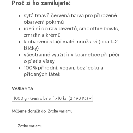
č
Proč si ho zamilujete:
u
j
sytá tmavě červená barva pro přirozené
e
obarvení pokrmů
m
ideální do raw dezertů, smoothie bowls,
e
zmrzlin a krémů
k obarvení stačí malé množství (cca 1–2
lžičky)
všestranné využití i v kosmetice při péči
o pleť a vlasy
100% přírodní, vegan, bez lepku a
přidaných látek
VARIANTA
Můžeme doručit do:
Zvolte variantu
Zvolte variantu