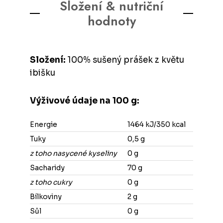
Složení & nutriční
hodnoty
Složení:
100% sušený prášek z květu
ibišku
Výživové údaje na 100 g:
Energie
1464 kJ/350 kcal
Tuky
0,5 g
z toho nasycené kyseliny
0 g
Sacharidy
70 g
z toho cukry
0 g
Bílkoviny
2 g
Sůl
0 g