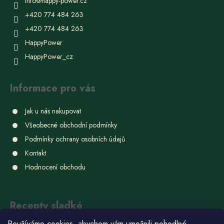
info
@
happy-power.cz
+420 774 484 263
+420 774 484 263
HappyPower
HappyPower_cz
Informace pro vás
Jak u nás nakupovat
Všeobecné obchodní podmínky
Podmínky ochrany osobních údajů
Kontakt
Hodnocení obchodu
Recepty sladké
Používáme cookies, abychom vám umožnili pohodlné