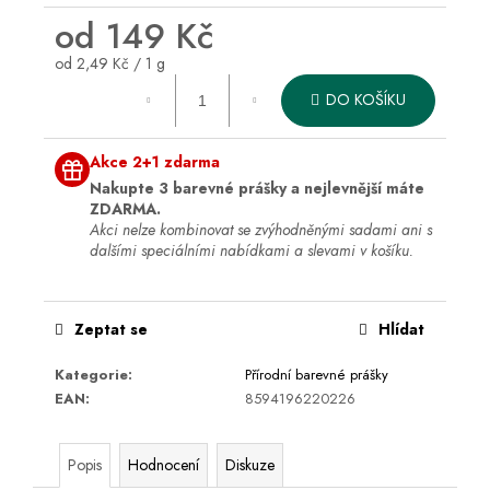
od
149 Kč
Měrná
od 2,49 Kč / 1 g
cena:
DO KOŠÍKU
Akce 2+1 zdarma
Nakupte 3 barevné prášky a nejlevnější máte
ZDARMA.
Akci nelze kombinovat se zvýhodněnými sadami ani s
dalšími speciálními nabídkami a slevami v košíku.
Zeptat se
Hlídat
Kategorie
:
Přírodní barevné prášky
EAN
:
8594196220226
Popis
Hodnocení
Diskuze