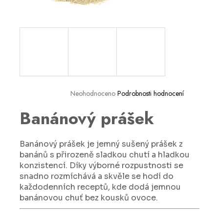
a
j
í
t
?
Neohodnoceno
Podrobnosti hodnocení
Banánový prášek
HLEDAT
Banánový prášek je jemný sušený prášek z
D
banánů s přirozeně sladkou chutí a hladkou
o
konzistencí. Díky výborné rozpustnosti se
p
snadno rozmíchává a skvěle se hodí do
o
každodenních receptů, kde dodá jemnou
r
banánovou chuť bez kousků ovoce.
u