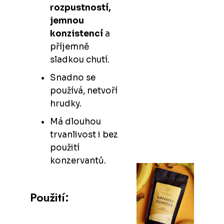
rozpustností,
jemnou
konzistencí
a
příjemně
sladkou chutí.
Snadno se
používá, netvoří
hrudky.
Má dlouhou
trvanlivost i bez
použití
konzervantů.
Použití: