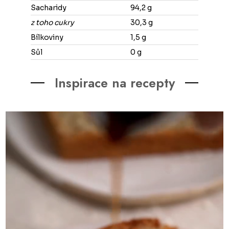
Sacharidy
94,2 g
z toho cukry
30,3 g
Bílkoviny
1,5 g
Sůl
0 g
Inspirace na recepty