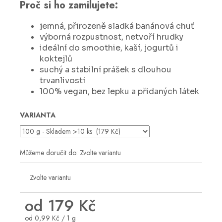
č
Proč si ho zamilujete:
u
j
jemná, přirozeně sladká banánová chuť
e
výborná rozpustnost, netvoří hrudky
m
ideální do smoothie, kaší, jogurtů i
e
koktejlů
suchý a stabilní prášek s dlouhou
trvanlivostí
100% vegan, bez lepku a přidaných látek
VARIANTA
Můžeme doručit do:
Zvolte variantu
Zvolte variantu
od
179 Kč
Měrná
od 0,99 Kč / 1 g