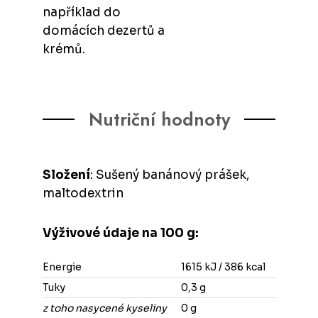
například do
domácích dezertů a
krémů.
Nutriční hodnoty
Složení
: Sušený banánový prášek,
maltodextrin
Výživové údaje na 100 g:
Energie
1615 kJ / 386 kcal
Tuky
0,3 g
z toho nasycené kyseliny
0 g