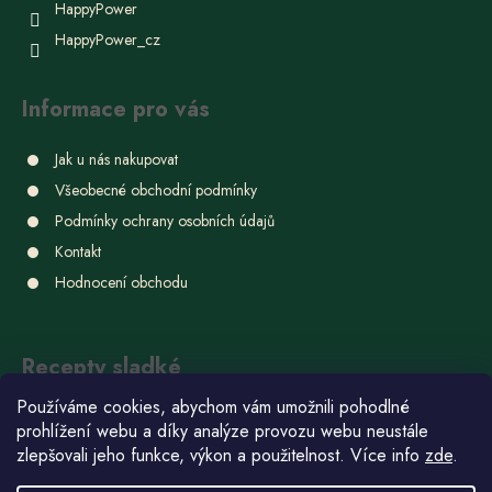
HappyPower
HappyPower_cz
Informace pro vás
Jak u nás nakupovat
Všeobecné obchodní podmínky
Podmínky ochrany osobních údajů
Kontakt
Hodnocení obchodu
Recepty sladké
Používáme cookies, abychom vám umožnili pohodlné
Ube chlebíček
prohlížení webu a díky analýze provozu webu neustále
22.6.2026
zlepšovali jeho funkce, výkon a použitelnost. Více info
zde
.
Domácí bonbóny