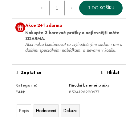
cena:
DO KOŠÍKU
Akce 2+1 zdarma
Nakupte 3 barevné prášky a nejlevnější máte
ZDARMA.
Akci nelze kombinovat se zvýhodněnými sadami ani s
dalšími speciálními nabídkami a slevami v košíku.
Zeptat se
Hlídat
Kategorie
:
Přírodní barevné prášky
EAN
:
8594196220677
Popis
Hodnocení
Diskuze